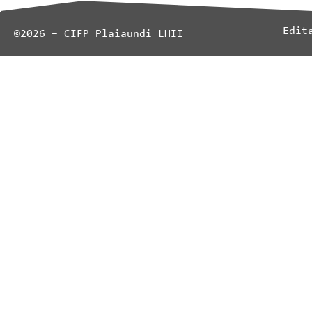
Edit
©2026 – CIFP Plaiaundi LHII