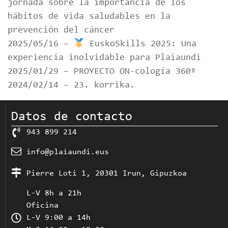
jornada sobre la importancia de los
hábitos de vida saludables en la
prevención del cáncer
2025/05/16 –
EuskoSkills 2025: Una
experiencia inolvidable para Plaiaundi
2025/01/29 – PROYECTO ON-cología 360º
2024/02/14 – 23. korrika.
Datos de contacto
943 899 214
info@plaiaundi.eus
Pierre Loti 1, 20301 Irun, Gipuzkoa
L-V 8h a 21h
Oficina
L-V 9:00 a 14h