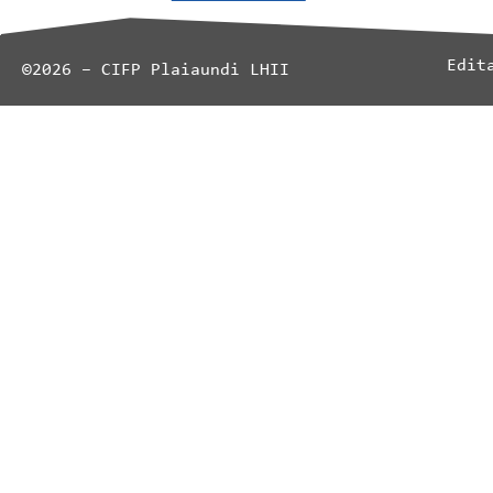
Edit
©2026 – CIFP Plaiaundi LHII