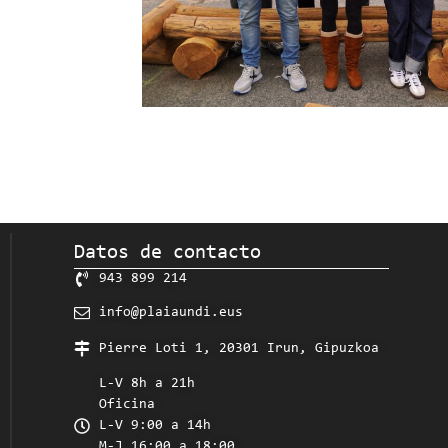
Datos de contacto
943 899 214
info@plaiaundi.eus
Pierre Loti 1, 20301 Irun, Gipuzkoa
L-V 8h a 21h
Oficina
L-V 9:00 a 14h
M-J 16:00 a 18:00