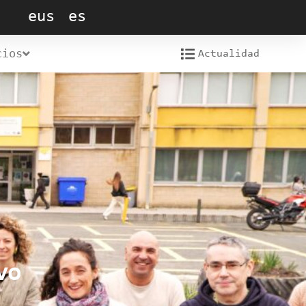
eus
es
cios
Actualidad
vo