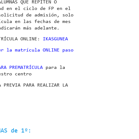
ALUMNAS QUE REPITEN O
ad en el ciclo de FP en el
solicitud de admisión, solo
ícula en las fechas de mes
ndicarán más adelante.
TRÍCULA ONLINE:
IKASGUNEA
er la matrícula ONLINE paso
ARA PREMATRÍCULA
para la
estro centro
A PREVIA PARA REALIZAR LA
NAS de 1º: