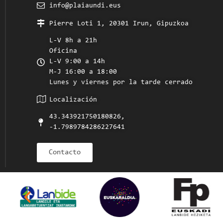
info@plaiaundi.eus
Pierre Loti 1, 20301 Irun, Gipuzkoa
L-V 8h a 21h
Oficina
L-V 9:00 a 14h
M-J 16:00 a 18:00
Lunes y viernes por la tarde cerrado
Localización
43.343921750180826,
-1.7989784286227641
Contacto