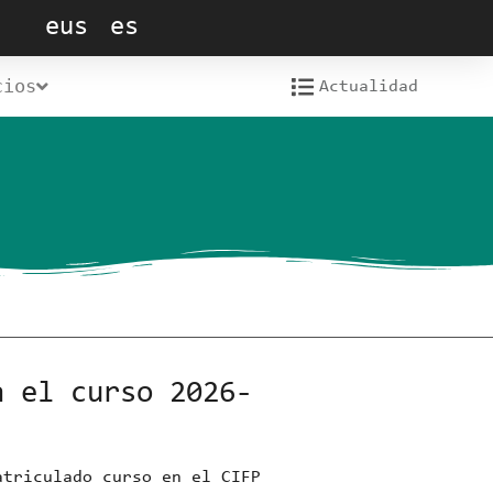
eus
es
cios
Actualidad
a el curso 2026-
atriculado curso en el CIFP