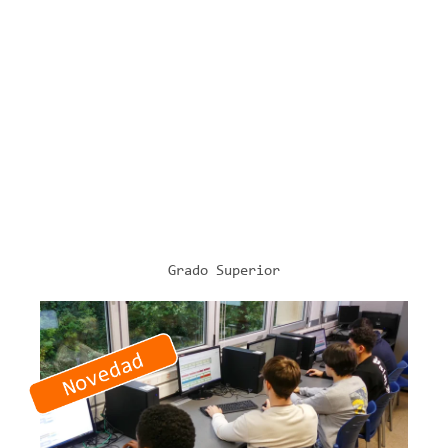
2 cursos
2.182 horas lectivas
Modelo ETHAZI
Formación DUAL
Más Información
Grado Superior
INFORMÁTICA