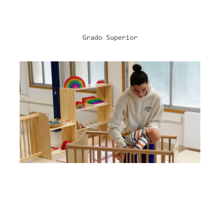
Grado Superior
SERVICIOS SOCIOCULTURALES Y A LA
COMUNIDAD
Educación Infantil
Modelo D (mañanas)
2 cursos
2.182 horas lectivas
Modelo ETHAZI