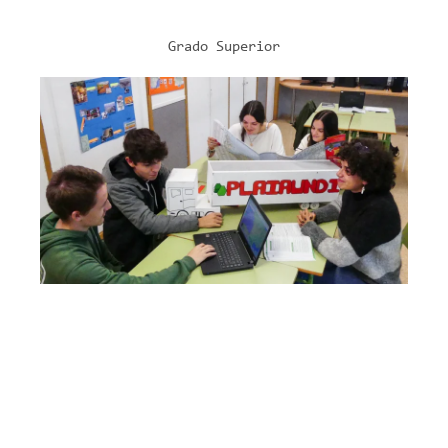
Grado Superior
COMERCIO Y TRANSPORTE
Transporte Y Logística
Modelo B+ (mañanas)
2 cursos
2.182 horas lectivas
Modelo ETHAZI
Formación DUAL
Más Información