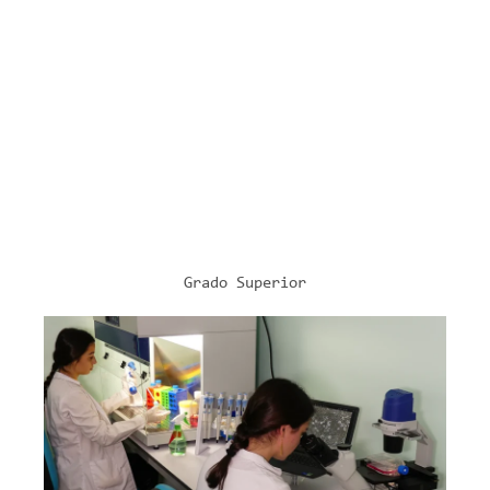
2 cursos
2.182 horas lectivas
Modelo ETHAZI
Formación DUAL
Más Información
Grado Superior
SANITARIO