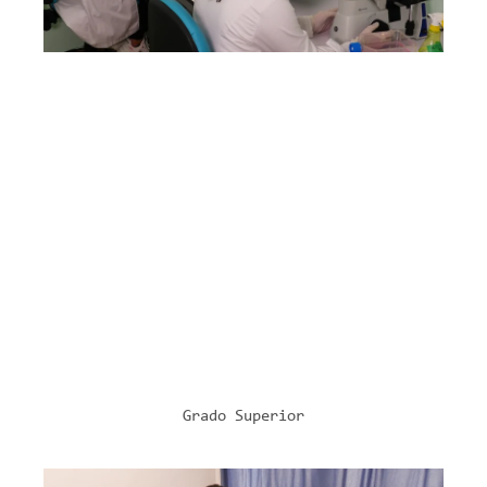
Laboratorio Clínico Y Biomédico
Modelo A (mañanas)
Modelo D (mañanas)
2 cursos
2.182 horas lectivas
Modelo ETHAZI
Formación DUAL
Más Información
Grado Superior
SERVICIOS SOCIOCULTURALES Y A LA
COMUNIDAD