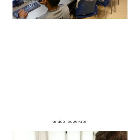
Desarrollo De Aplicaciones
Multiplataforma
Modelo A (mañanas)
2 cursos
2.182 horas lectivas
Modelo ETHAZI
Formación DUAL
Más Información
Grado Superior
INFORMÁTICA