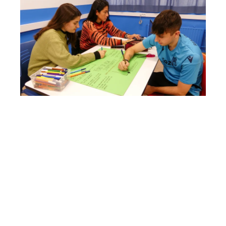
Integración Social
Modelo D (mañanas)
Modelo A (tardes)
2 cursos
2.182 horas lectivas
Modelo ETHAZI
Formación DUAL
Más Información