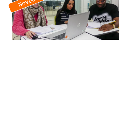
Administración Y Finanzas
Modelo A (tardes)
D eredua (goizez)
2 cursos
2.182 horas lectivas
Empresa simulada
ETHAZI
Formación DUAL
Más Información