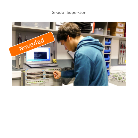
Grado Superior
INFORMÁTICA
Administración De Sistemas
Informáticos En Red
Modelo A (mañanas)
2 cursos
2.182 horas lectivas
Modelo ETHAZI
Formación DUAL