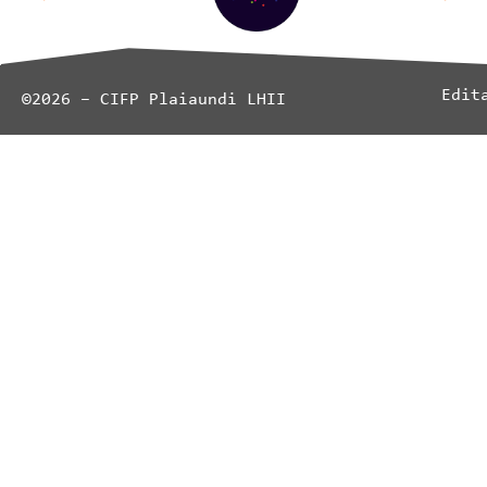
Edit
©2026 – CIFP Plaiaundi LHII