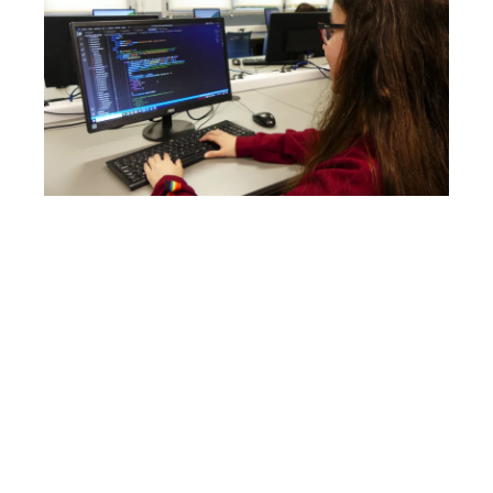
Desarrollo De Aplicaciones Web
Modelo A (mañanas)
2 cursos
2.182 horas lectivas
Modelo ETHAZI
Formación DUAL
Más Información