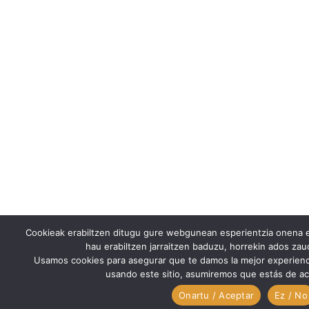
Cookieak erabiltzen ditugu gure webgunean esperientzia onena e
hau erabiltzen jarraitzen baduzu, horrekin ados za
Usamos cookies para asegurar que te damos la mejor experienc
usando este sitio, asumiremos que estás de ac
Onartu / Aceptar
Ez / No