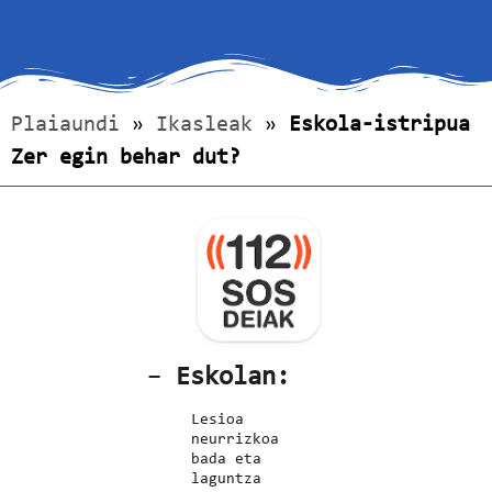
Plaiaundi
»
Ikasleak
»
Eskola-istripua
Zer egin behar dut?
–
Eskolan:
Lesioa
neurrizkoa
bada eta
laguntza