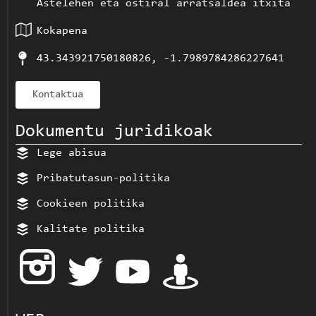
Astelehen eta ostiral arratsaldea itxita
Kokapena
43.343921750180826, -1.7989784286227641
Kontaktua
Dokumentu juridikoak
Lege abisua
Pribatutasun-politika
Cookieen politika
Kalitate politika