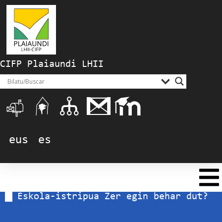
CIFP Plaiaundi LHII
eus
es
Eskola-istripua Zer egin behar dut?