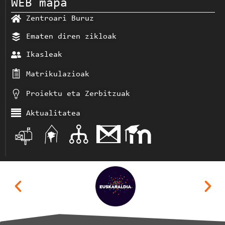
WEB mapa
Zentroari Buruz
Ematen diren zikloak
Ikasleak
Matrikulazioak
Proiektu eta Zerbitzuak
Aktualitatea