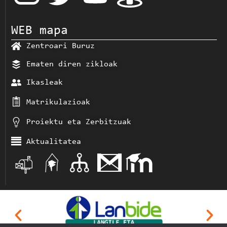
WEB mapa
Zentroari Buruz
Ematen diren zikloak
Ikasleak
Matrikulazioak
Proiektu eta Zerbitzuak
Aktualitatea