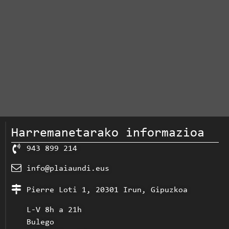
Harremanetarako informazioa
943 899 214
info@plaiaundi.eus
Pierre Loti 1, 20301 Irun, Gipuzkoa
L-V 8h a 21h
Bulego