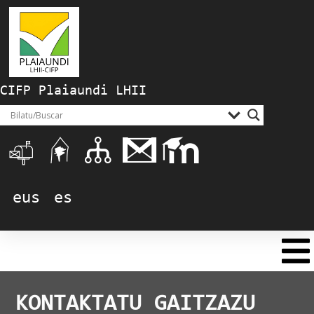
CIFP Plaiaundi LHII
eus
es
KONTAKTATU GAITZAZU