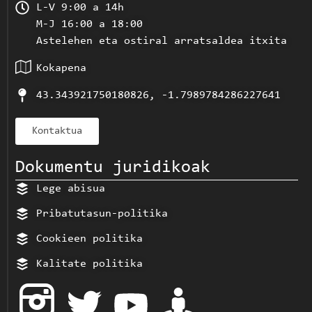
L-V 9:00 a 14h
M-J 16:00 a 18:00
Astelehen eta ostiral arratsaldea itxita
Kokapena
43.343921750180826, -1.7989784286227641
Kontaktua
Dokumentu juridikoak
Lege abisua
Pribatutasun-politika
Cookieen politika
Kalitate politika