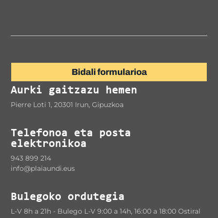
Bidali formularioa
Aurki gaitzazu hemen
Pierre Loti 1, 20301 Irun, Gipuzkoa
Telefonoa eta posta
elektronikoa
943 899 214
info@plaiaundi.eus
Bulegoko ordutegia
L-V 8h a 21h - Bulego L-V 9:00 a 14h, 16:00 a 18:00 Ostiral