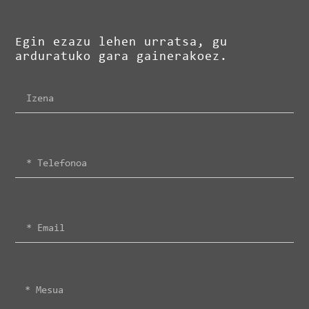
Egin ezazu lehen urratsa, gu
arduratuko gara gainerakoez.