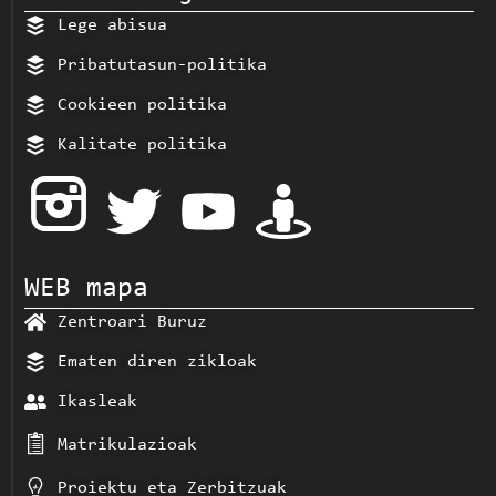
Lege abisua
Pribatutasun-politika
Cookieen politika
Kalitate politika
WEB mapa
Zentroari Buruz
Ematen diren zikloak
Ikasleak
Matrikulazioak
Proiektu eta Zerbitzuak