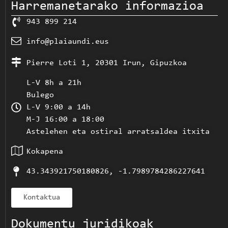
Harremanetarako informazioa
943 899 214
info@plaiaundi.eus
Pierre Loti 1, 20301 Irun, Gipuzkoa
L-V 8h a 21h
Bulego
L-V 9:00 a 14h
M-J 16:00 a 18:00
Astelehen eta ostiral arratsaldea itxita
Kokapena
43.343921750180826, -1.7989784286227641
Kontaktua
Dokumentu juridikoak