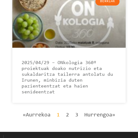
BERRIAK
2025/04/29 – ONkologia 360º
proiektuak doako nutrizio eta
sukaldaritza tailerra antolatu du
Irunen, minbizia duten
pazienteentzat eta haien
senideentzat
«Aurrekoa
1
2
3
Hurrengoa»