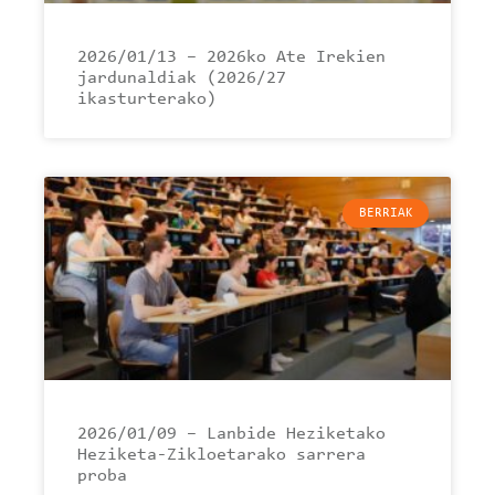
2026/01/13 – 2026ko Ate Irekien
jardunaldiak (2026/27
ikasturterako)
BERRIAK
2026/01/09 – Lanbide Heziketako
Heziketa-Zikloetarako sarrera
proba