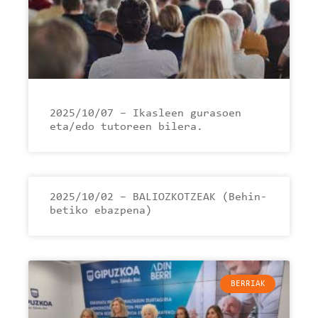
2025/10/07 – Ikasleen gurasoen
eta/edo tutoreen bilera.
2025/10/02 – BALIOZKOTZEAK (Behin-
betiko ebazpena)
BERRIAK