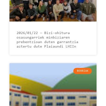
2026/01/22 – Bizi-ohitura
osasungarriek minbiziaren
prebentzioan duten garrantzia
aztertu dute Plaiaundi LHIIn
BERRIAK