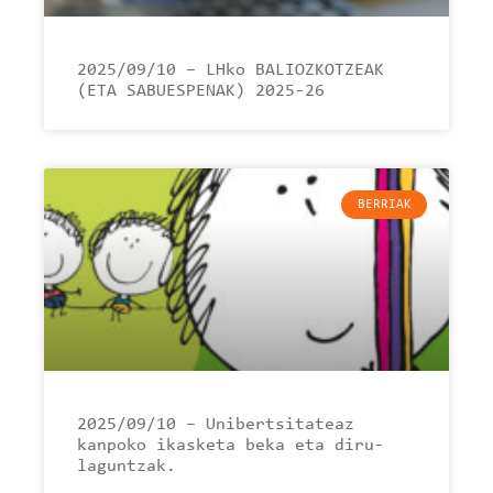
2025/09/10 – LHko BALIOZKOTZEAK
(ETA SABUESPENAK) 2025-26
BERRIAK
2025/09/10 – Unibertsitateaz
kanpoko ikasketa beka eta diru-
laguntzak.