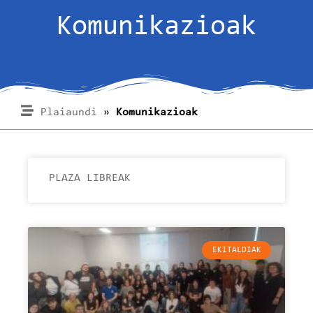
Komunikazioak
Plaiaundi
»
Komunikazioak
PLAZA LIBREAK
EKITALDIAK