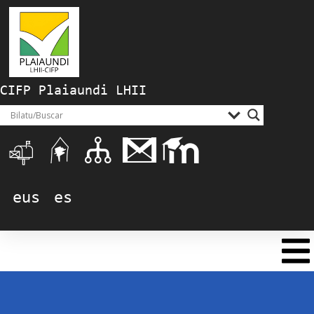
CIFP Plaiaundi LHII
eus
es