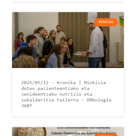
BERRIAK
2025/05/12 – Kronika | Minbizia
duten pazienteentzako eta
senideentzako nutrizio eta
sukaldaritza tailerra – ONkologia
360º