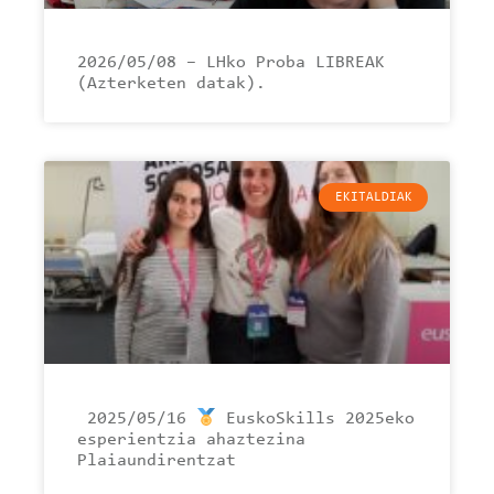
2026/05/08 – LHko Proba LIBREAK
(Azterketen datak).
EKITALDIAK
2025/05/16
EuskoSkills 2025eko
esperientzia ahaztezina
Plaiaundirentzat