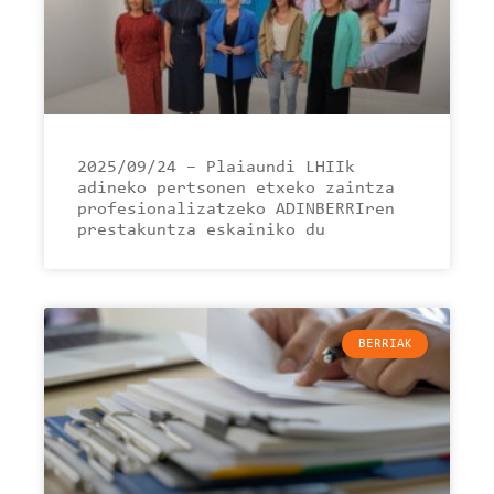
2025/09/24 – Plaiaundi LHIIk
adineko pertsonen etxeko zaintza
profesionalizatzeko ADINBERRIren
prestakuntza eskainiko du
BERRIAK