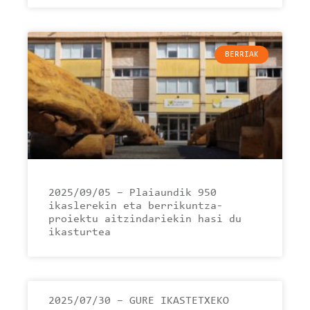
BERRIAK
2025/09/05 – Plaiaundik 950
ikaslerekin eta berrikuntza-
proiektu aitzindariekin hasi du
ikasturtea
2025/07/30 – GURE IKASTETXEKO