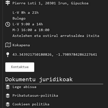
Pierre Loti 1, 20301 Irun, Gipuzkoa
L-V 8h a 21h
Bulego
L-V 9:00 a 14h
M-J 16:00 a 18:00
Astelehen eta ostiral arratsaldea itxita
Kokapena
43.343921750180826, -1.7989784286227641
Kontaktua
Dokumentu juridikoak
Lege abisua
Pribatutasun-politika
Cookieen politika