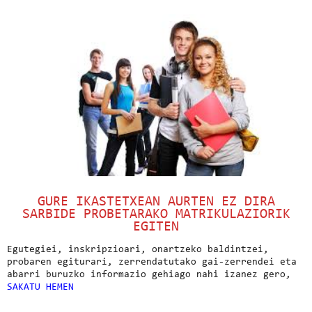
GURE IKASTETXEAN AURTEN EZ DIRA
SARBIDE PROBETARAKO MATRIKULAZIORIK
EGITEN
Egutegiei, inskripzioari, onartzeko baldintzei,
probaren egiturari, zerrendatutako gai-zerrendei eta
abarri buruzko informazio gehiago nahi izanez gero,
SAKATU HEMEN