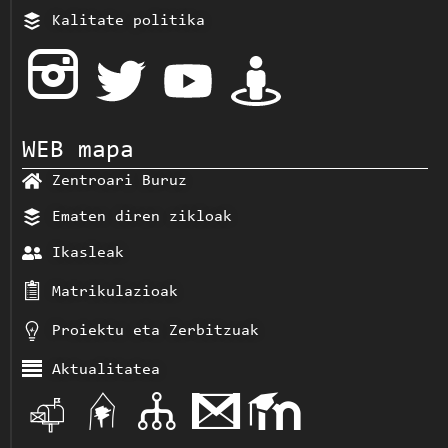
Kalitate politika
WEB mapa
Zentroari Buruz
Ematen diren zikloak
Ikasleak
Matrikulazioak
Proiektu eta Zerbitzuak
Aktualitatea