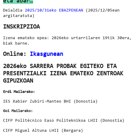
eta abar…
Deialdia
2025/10/31eko EBAZPENEAN
(2025/12/05ean
argitaratuta)
INSKRIPZIOA
Izena emateko epea:
2026eko urtarrilaren 19tik 30era,
biak barne.
Online:
Ikasgunean
2026eko SARRERA PROBAK EGITEKO ETA
PRESENTZIALKI IZENA EMATEKO ZENTROAK
GIPUZKOAN
Erdi Mailarako:
IES Xabier Zubiri-Manteo BHI (Donostia)
Goi Mailarako:
CIFP Politécnico Easo Politeknikoa LHII (Donostia)
CIFP Miguel Altuna LHII (Bergara)