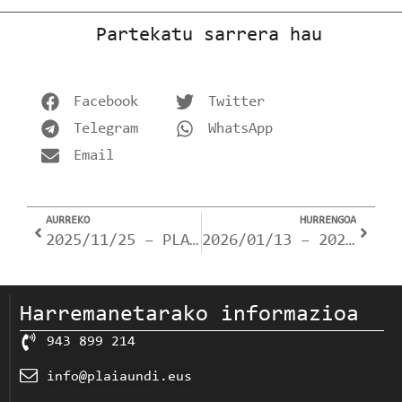
Partekatu sarrera hau
Facebook
Twitter
Telegram
WhatsApp
Email
AURREKO
HURRENGOA
2025/11/25 – PLAIAUNDIKO ERRONKA SOLIDARIOAK BOST URTE BETE DITU
2026/01/13 – 2026ko Ate Irekien jardunaldiak (2026/27 ikasturterako)
Harremanetarako informazioa
943 899 214
info@plaiaundi.eus