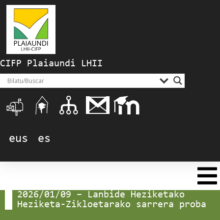
CIFP Plaiaundi LHII
eus
es
2026/01/09 – Lanbide Heziketako
Heziketa-Zikloetarako sarrera proba