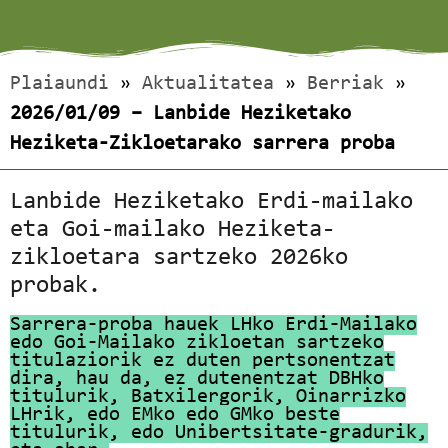
Plaiaundi
»
Aktualitatea
»
Berriak
»
2026/01/09 – Lanbide Heziketako
Heziketa-Zikloetarako sarrera proba
Lanbide Heziketako Erdi-mailako
eta Goi-mailako Heziketa-
zikloetara sartzeko 2026ko
probak.
Sarrera-proba hauek LHko Erdi-Mailako
edo Goi-Mailako zikloetan sartzeko
titulaziorik ez duten pertsonentzat
dira, hau da, ez dutenentzat DBHko
titulurik, Batxilergorik, Oinarrizko
LHrik, edo EMko edo GMko beste
titulurik, edo Unibertsitate-gradurik,