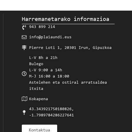
Harremanetarako informazioa
943 899 214
info@plaiaundi.eus
Pierre Loti 1, 20301 Irun, Gipuzkoa
L-V 8h a 21h
Bulego
L-V 9:00 a 14h
M-J 16:00 a 18:00
Astelehen eta ostiral arratsaldea
itxita
Kokapena
43.343921750180826,
-1.7989784286227641
Kontaktua