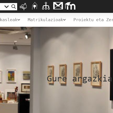
kasleak
Matrikulazioak
Proiektu eta Ze
Gure argazkia