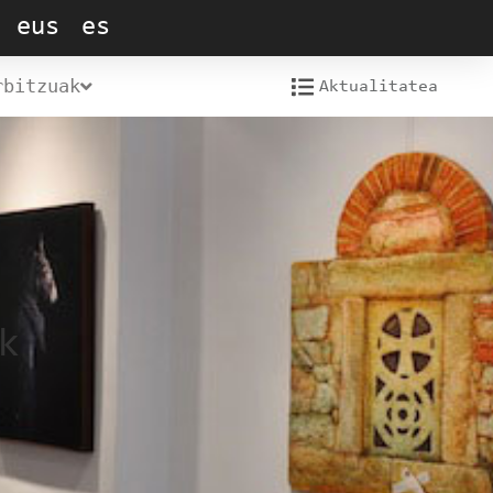
eus
es
rbitzuak
Aktualitatea
k