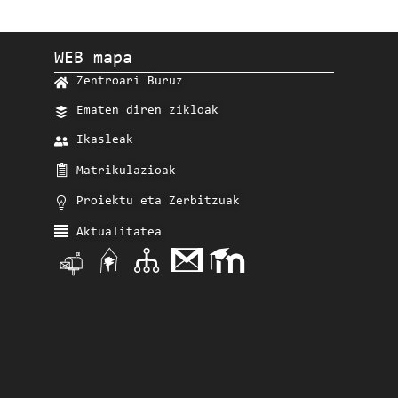
WEB mapa
Zentroari Buruz
Ematen diren zikloak
Ikasleak
Matrikulazioak
Proiektu eta Zerbitzuak
Aktualitatea