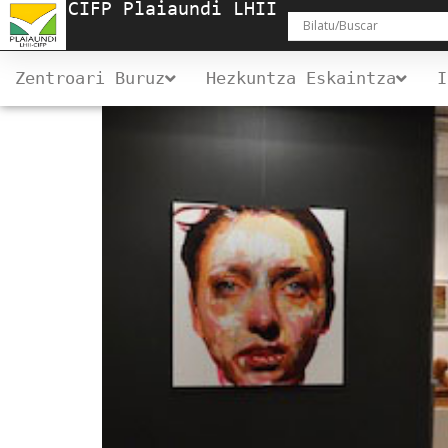
CIFP Plaiaundi LHII
Zentroari Buruz
Hezkuntza Eskaintza
I