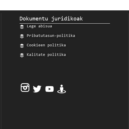
Dokumentu juridikoak
Lege abisua
Pribatutasun-politika
Cookieen politika
Kalitate politika