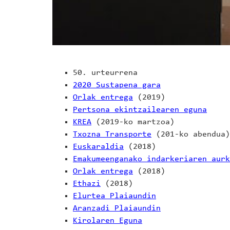
50. urteurrena
2020 Sustapena gara
Orlak entrega
(2019)
Pertsona ekintzailearen eguna
KREA
(2019-ko martzoa)
Txozna Transporte
(201-ko abendua)
Euskaraldia
(2018)
Emakumeenganako indarkeriaren aurk
Orlak entrega
(2018)
Ethazi
(2018)
Elurtea Plaiaundin
Aranzadi Plaiaundin
Kirolaren Eguna