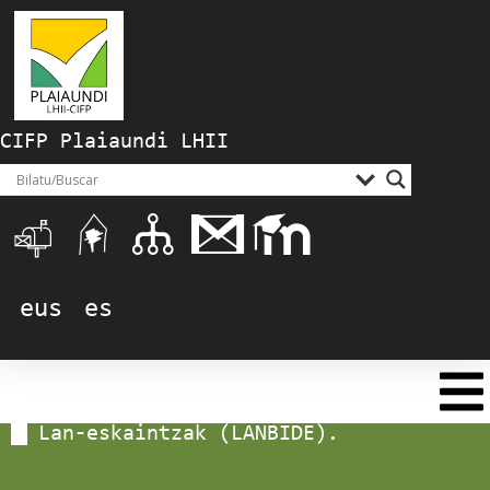
CIFP Plaiaundi LHII
eus
es
Lan-eskaintzak (LANBIDE).