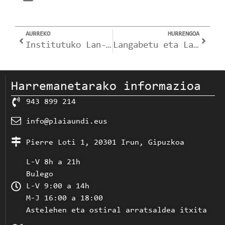
AURREKO
HURRENGOA
Institutuko Lan-poltsa
Langabetu eta Langileentzako Ikastaroak – LANBIDE
Harremanetarako informazioa
943 899 214
info@plaiaundi.eus
Pierre Loti 1, 20301 Irun, Gipuzkoa
L-V 8h a 21h
Bulego
L-V 9:00 a 14h
M-J 16:00 a 18:00
Astelehen eta ostiral arratsaldea itxita