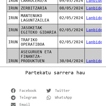
Partekatu sarrera hau
Facebook
Twitter
Telegram
WhatsApp
Email