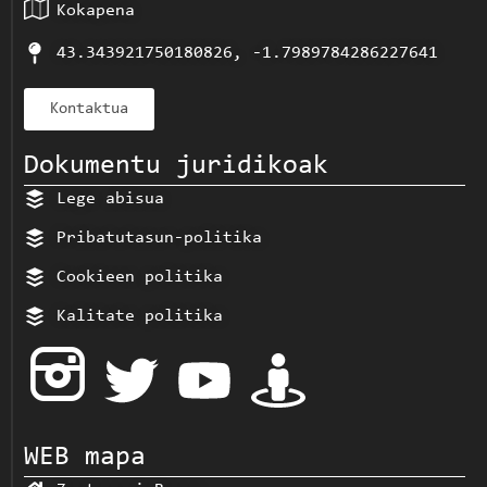
Kokapena
43.343921750180826, -1.7989784286227641
Kontaktua
Dokumentu juridikoak
Lege abisua
Pribatutasun-politika
Cookieen politika
Kalitate politika
WEB mapa