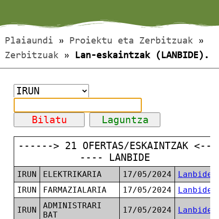
Plaiaundi
»
Proiektu eta Zerbitzuak
»
Zerbitzuak
»
Lan-eskaintzak (LANBIDE).