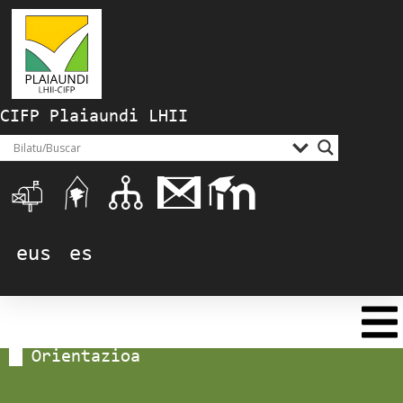
CIFP Plaiaundi LHII
eus
es
Orientazioa