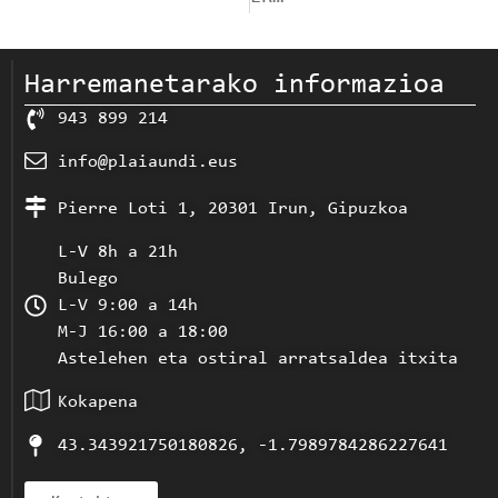
Harremanetarako informazioa
943 899 214
info@plaiaundi.eus
Pierre Loti 1, 20301 Irun, Gipuzkoa
L-V 8h a 21h
Bulego
L-V 9:00 a 14h
M-J 16:00 a 18:00
Astelehen eta ostiral arratsaldea itxita
Kokapena
43.343921750180826, -1.7989784286227641