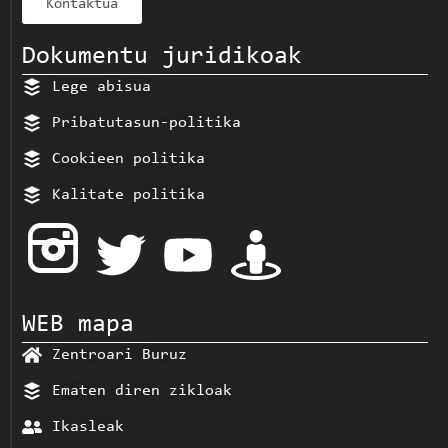
Kontaktua
Dokumentu juridikoak
Lege abisua
Pribatutasun-politika
Cookieen politika
Kalitate politika
WEB mapa
Zentroari Buruz
Ematen diren zikloak
Ikasleak