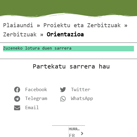
Plaiaundi
»
Proiektu eta Zerbitzuak
»
Zerbitzuak
»
Orientazioa
Zuzeneko lotura duen sarrera
Partekatu sarrera hau
Facebook
Twitter
Telegram
WhatsApp
Email
HURRENGOA
ERASMUS +