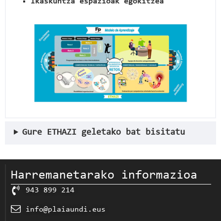
Ikaskuntza espazioak egokitzea
Gure ETHAZI geletako bat bisitatu
Harremanetarako informazioa
943 899 214
info@plaiaundi.eus