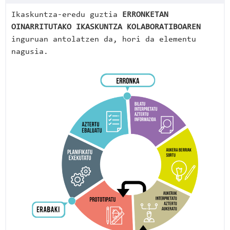
Ikaskuntza-eredu guztia
ERRONKETAN
OINARRITUTAKO IKASKUNTZA KOLABORATIBOAREN
inguruan antolatzen da, hori da elementu
nagusia.