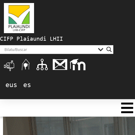
CIFP Plaiaundi LHII
eus
es