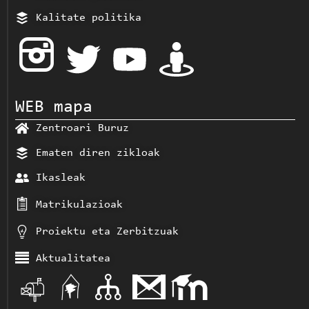
Kalitate politika
WEB mapa
Zentroari Buruz
Ematen diren zikloak
Ikasleak
Matrikulazioak
Proiektu eta Zerbitzuak
Aktualitatea