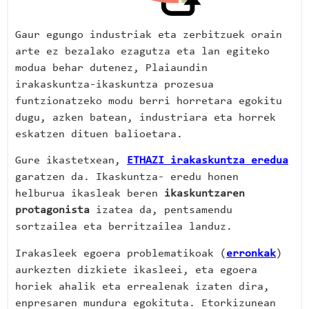
Gaur egungo industriak eta zerbitzuek orain
arte ez bezalako ezagutza eta lan egiteko
modua behar dutenez, Plaiaundin
irakaskuntza-ikaskuntza prozesua
funtzionatzeko modu berri horretara egokitu
dugu, azken batean, industriara eta horrek
eskatzen dituen balioetara.
Gure ikastetxean,
ETHAZI irakaskuntza eredua
garatzen da. Ikaskuntza- eredu honen
helburua ikasleak beren
ikaskuntzaren
protagonista
izatea da, pentsamendu
sortzailea eta berritzailea landuz.
Irakasleek egoera problematikoak (
erronkak
)
aurkezten dizkiete ikasleei, eta egoera
horiek ahalik eta errealenak izaten dira,
enpresaren mundura egokituta. Etorkizunean