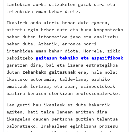
lantokian aurki ditzaketen gaiak dira eta
irtenbidea eman behar diete.
Ikasleek ondo ulertu behar dute egoera,
aztertu egin behar dute eta hura konpontzeko
behar duten informazioa jaso eta analizatu
behar dute. Azkenik, erronka horri
irtenbidea eman behar diote. Horrela, ziklo
bakoitzeko
gaitasun tekniko eta espezifikoak
garatzen dira, bai eta izaera estrategikoa
duten
zeharkako gaitasunak
ere, hala nola:
ikasteko autonomia, talde-lana, ezohiko
emaitzak lortzea, eta abar, ezinbestekoak
baitira beraien etorkizun profesionalerako.
Lan guzti hau ikasleek ez dute bakarrik
egiten, beti talde-lanean aritzen dira
ikasgelan dauden pertsona guztien talentua
baloratzeko. Irakasleen eginkizuna prozesu