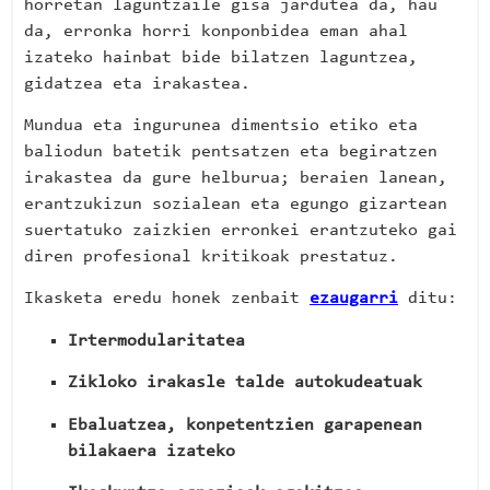
horretan laguntzaile gisa jardutea da, hau
da, erronka horri konponbidea eman ahal
izateko hainbat bide bilatzen laguntzea,
gidatzea eta irakastea.
Mundua eta ingurunea dimentsio etiko eta
baliodun batetik pentsatzen eta begiratzen
irakastea da gure helburua; beraien lanean,
erantzukizun sozialean eta egungo gizartean
suertatuko zaizkien erronkei erantzuteko gai
diren profesional kritikoak prestatuz.
Ikasketa eredu honek zenbait
ezaugarri
ditu:
Irtermodularitatea
Zikloko irakasle talde autokudeatuak
Ebaluatzea, konpetentzien garapenean
bilakaera izateko