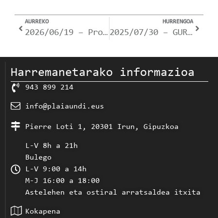
AURREKO
HURRENGOA
2026/06/19 – Proba Libreetako NOTAK (Azterketak).
2025/07/30 – GURE IKASTETXEKO IRAKASLEENTZAKO OHARRA
Harremanetarako informazioa
943 899 214
info@plaiaundi.eus
Pierre Loti 1, 20301 Irun, Gipuzkoa
L-V 8h a 21h
Bulego
L-V 9:00 a 14h
M-J 16:00 a 18:00
Astelehen eta ostiral arratsaldea itxita
Kokapena