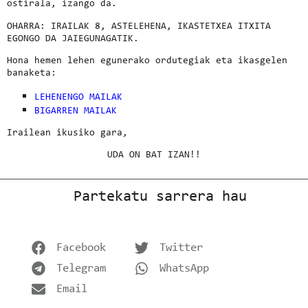
ostirala, izango da.
OHARRA: IRAILAK 8, ASTELEHENA, IKASTETXEA ITXITA
EGONGO DA JAIEGUNAGATIK.
Hona hemen lehen egunerako ordutegiak eta ikasgelen
banaketa:
LEHENENGO MAILAK
BIGARREN MAILAK
Irailean ikusiko gara,
UDA ON BAT IZAN!!
Partekatu sarrera hau
Facebook
Twitter
Telegram
WhatsApp
Email