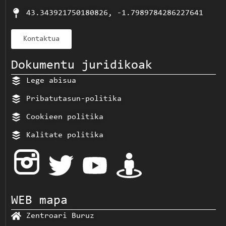
43.343921750180826, -1.7989784286227641
Kontaktua
Dokumentu juridikoak
Lege abisua
Pribatutasun-politika
Cookieen politika
Kalitate politika
WEB mapa
Zentroari Buruz