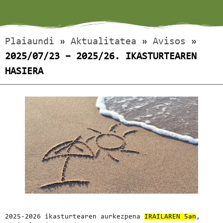
Plaiaundi
»
Aktualitatea
»
Avisos
»
2025/07/23 – 2025/26. IKASTURTEAREN
HASIERA
2025-2026 ikasturtearen aurkezpena
IRAILAREN 5an
,