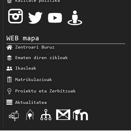
Kalitate politika
WEB mapa
Zentroari Buruz
Ematen diren zikloak
Ikasleak
Matrikulazioak
Proiektu eta Zerbitzuak
Aktualitatea