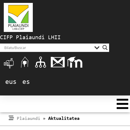
CIFP Plaiaundi LHII
eus
es
Plaiaundi
»
Aktualitatea