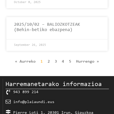
October 8, 2025
2025/10/02 – BALIOZKOTZEAK
(Behin-betiko ebazpena)
September 26, 2025
« Aurreko
1
2
3
4
5
Hurrengo »
Harremanetarako informazioa
943 899 214
info@plaiaundi.eus
Pierre Loti 1, 20301 Irun, Gipuzkoa