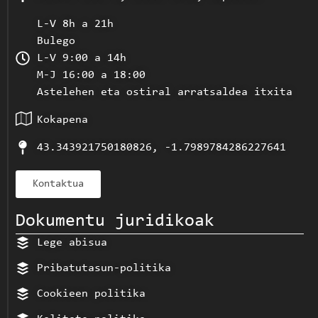
L-V 8h a 21h
Bulego
L-V 9:00 a 14h
M-J 16:00 a 18:00
Astelehen eta ostiral arratsaldea itxita
Kokapena
43.343921750180826, -1.7989784286227641
Kontaktua
Dokumentu juridikoak
Lege abisua
Pribatutasun-politika
Cookieen politika