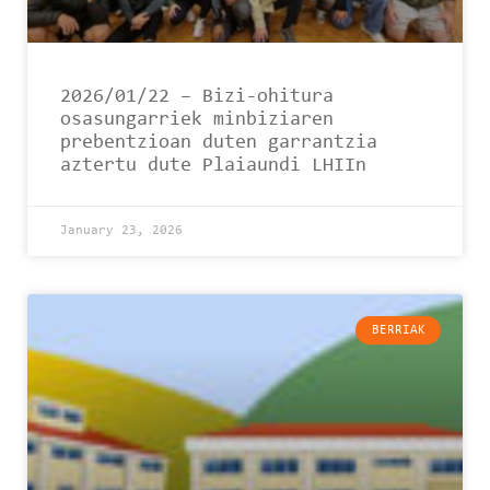
2026/01/22 – Bizi-ohitura
osasungarriek minbiziaren
prebentzioan duten garrantzia
aztertu dute Plaiaundi LHIIn
January 23, 2026
BERRIAK