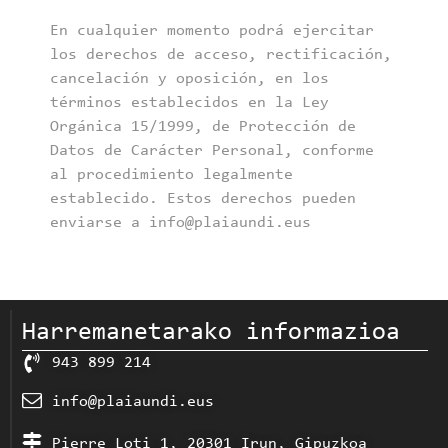
En cualquier momento podrá ejercitar
los derechos de acceso, rectificación,
cancelación y oposición, en los
términos establecidos en la Ley
Orgánica 15/1999, de Protección de
Datos de Carácter Personal, conforme
al procedimiento legalmente
establecido. Estos derechos pueden
enviarse a info@plaiaundi.eus
Harremanetarako informazioa
943 899 214
info@plaiaundi.eus
Pierre Loti 1, 20301 Irun, Gipuzkoa