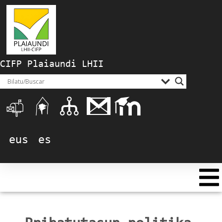
CIFP Plaiaundi LHII
eus
es