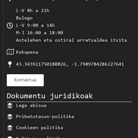
L-V 8h a 21h
Bulego
L-V 9:00 a 14h
M-J 16:00 a 18:00
Astelehen eta ostiral arratsaldea itxita
Kokapena
43.343921750180826, -1.7989784286227641
Kontaktua
Dokumentu juridikoak
Lege abisua
Pribatutasun-politika
Cookieen politika