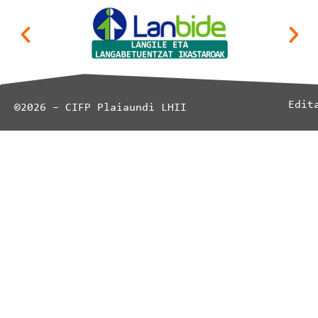
Edit
©2026 – CIFP Plaiaundi LHII