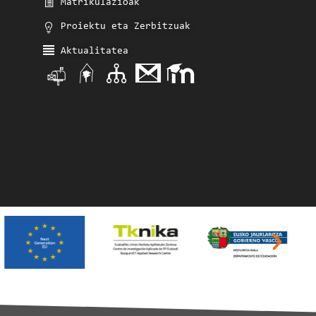
Matrikulazioak
Proiektu eta Zerbitzuak
Aktualitatea