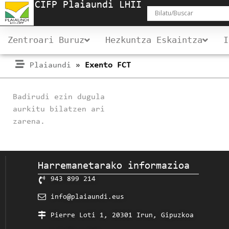
CIFP Plaiaundi LHII
Zentroari Buruz
Hezkuntza Eskaintza
I
Plaiaundi
»
Exento FCT
Badirudi ezin dugula
aurkitu bilatzen ari
zarena.
Harremanetarako informazioa
943 899 214
info@plaiaundi.eus
Pierre Loti 1, 20301 Irun, Gipuzkoa