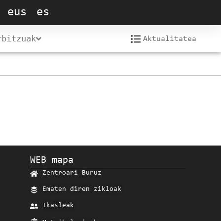
eus
es
rbitzuak
Aktualitatea
WEB mapa
Zentroari Buruz
Ematen diren zikloak
Ikasleak