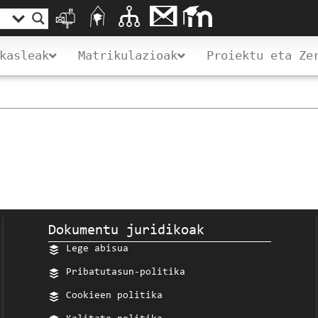
kasleak
Matrikulazioak
Proiektu eta Ze
Dokumentu juridikoak
Lege abisua
Pribatutasun-politika
Cookieen politika