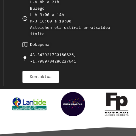
L-V 8h a 21h
Bulego
L-V 9:00 a 14h
M-J 16:00 a 18:00
Astelehen eta ostiral arratsaldea
itxita
Kokapena
43.343921750180826,
-1.7989784286227641
Kontaktua