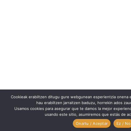
Cookieak erabiltzen ditugu gure webgunean esperientzia onena e
hau erabiltzen jarraitzen baduzu, horrekin ados za
Usamos cookies para asegurar que te damos la mejor experienc
usando este sitio, asumiremos que estás de ac
Onartu / Aceptar
Ez / No