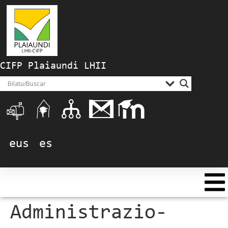
CIFP Plaiaundi LHII
eus
es
Administrazio-