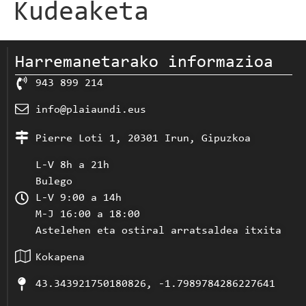
Kudeaketa
Harremanetarako informazioa
943 899 214
info@plaiaundi.eus
Pierre Loti 1, 20301 Irun, Gipuzkoa
L-V 8h a 21h
Bulego
L-V 9:00 a 14h
M-J 16:00 a 18:00
Astelehen eta ostiral arratsaldea itxita
Kokapena
43.343921750180826, -1.7989784286227641