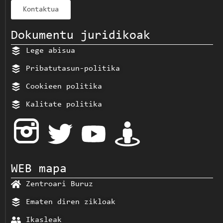
Kontaktua
Dokumentu juridikoak
Lege abisua
Pribatutasun-politika
Cookieen politika
Kalitate politika
WEB mapa
Zentroari Buruz
Ematen diren zikloak
Ikasleak