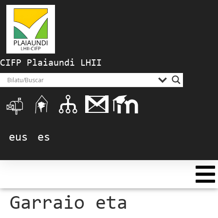
CIFP Plaiaundi LHII
eus
es
Garraio eta