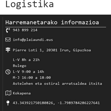
Logistika
Harremanetarako informazioa
943 899 214
info@plaiaundi.eus
Pierre Loti 1, 20301 Irun, Gipuzkoa
L-V 8h a 21h
Bulego
L-V 9:00 a 14h
M-J 16:00 a 18:00
Astelehen eta ostiral arratsaldea itxita
Kokapena
43.343921750180826, -1.7989784286227641