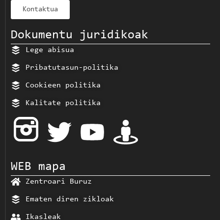
Kontaktua
Dokumentu juridikoak
Lege abisua
Pribatutasun-politika
Cookieen politika
Kalitate politika
WEB mapa
Zentroari Buruz
Ematen diren zikloak
Ikasleak