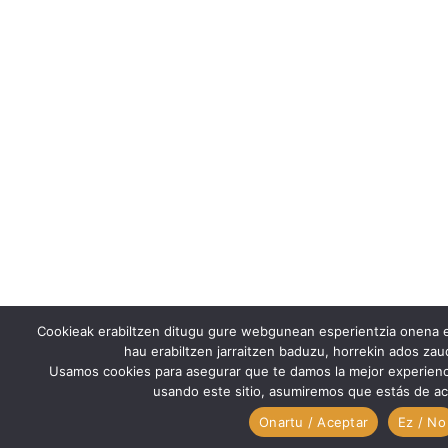
Cookieak erabiltzen ditugu gure webgunean esperientzia onena e
hau erabiltzen jarraitzen baduzu, horrekin ados za
Usamos cookies para asegurar que te damos la mejor experienc
usando este sitio, asumiremos que estás de ac
Onartu / Aceptar
Ez / No