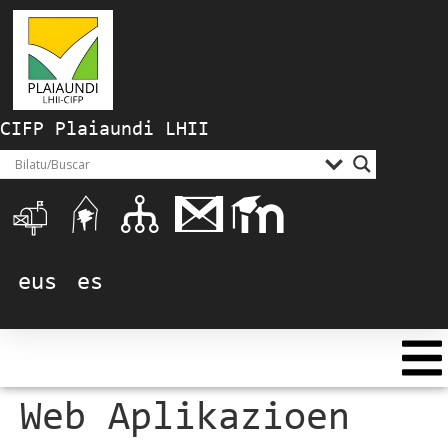
CIFP Plaiaundi LHII
eus
es
Web Aplikazioen