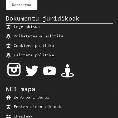
Kontaktua
Dokumentu juridikoak
Lege abisua
Pribatutasun-politika
Cookieen politika
Kalitate politika
WEB mapa
Zentroari Buruz
Ematen diren zikloak
Ikasleak