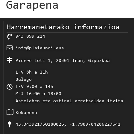
Garapena
Harremanetarako informazioa
943 899 214
info@plaiaundi.eus
Pierre Loti 1, 20301 Irun, Gipuzkoa
L-V 8h a 21h
Bulego
L-V 9:00 a 14h
M-J 16:00 a 18:00
Astelehen eta ostiral arratsaldea itxita
Kokapena
43.343921750180826, -1.7989784286227641