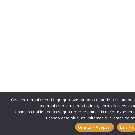
Cookieak erabiltzen ditugu gure webgunean esperientzia onena e
hau erabiltzen jarraitzen baduzu, horrekin ados za
Usamos cookies para asegurar que te damos la mejor experienc
usando este sitio, asumiremos que estás de ac
Onartu / Aceptar
Ez / No