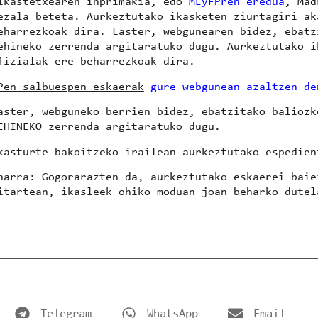
ikastetxearen inprimakia, edo
MEyFPren eredua
, Mad
ezala beteta. Aurkeztutako ikasketen ziurtagiri ak
eharrezkoak dira. Laster, webgunearen bidez, ebatz
ehineko zerrenda argitaratuko dugu. Aurkeztutako i
fizialak ere beharrezkoak dira.
Pen salbuespen-eskaerak
gure webgunean azaltzen de
aster, webguneko berrien bidez, ebatzitako baliozk
EHINEKO zerrenda argitaratuko dugu.
kasturte bakoitzeko irailean aurkeztutako espedien
harra:
Gogorarazten da, aurkeztutako eskaerei baie
itartean, ikasleek ohiko moduan joan beharko dutel
Telegram
WhatsApp
Email