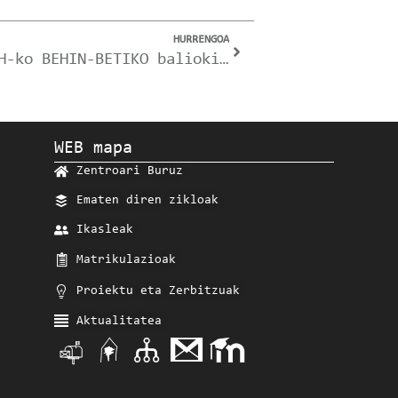
HURRENGOA
2023/09/29 – 2023-24 LH-ko BEHIN-BETIKO baliokidetza ebatziak.
WEB mapa
Zentroari Buruz
Ematen diren zikloak
Ikasleak
Matrikulazioak
Proiektu eta Zerbitzuak
Aktualitatea