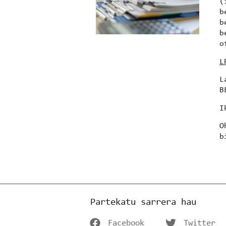
(
b
b
b
o
L
L
B
I
O
b
Partekatu sarrera hau
Facebook
Twitter