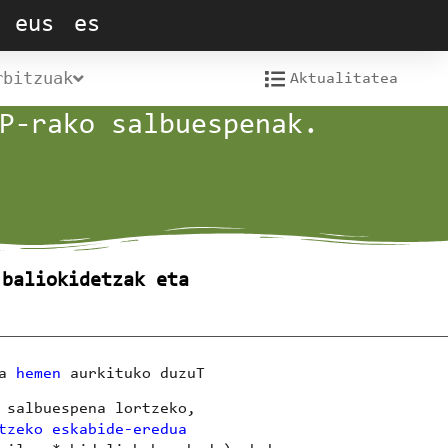
eus
es
rbitzuak
Aktualitatea
P-rako salbuespenak.
 baliokidetzak eta
ia
hemen
aurkituko duzuT
 salbuespena lortzeko,
tzeko eskabide-eredua