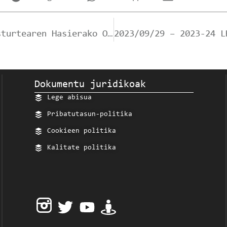
2023/09/04 – 2023-204 ikasturtearen Hasierako Oharra -IKASLE BERRIAK-. 1. MAILAKO IKASLEAK.
Dokumentu juridikoak
Lege abisua
Pribatutasun-politika
Cookieen politika
Kalitate politika