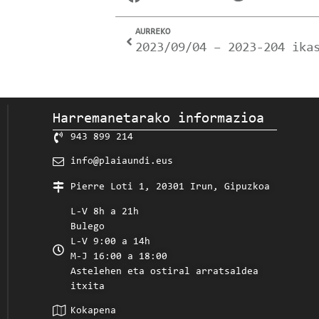
AURREKO
Harremanetarako informazioa
943 899 214
info@plaiaundi.eus
Pierre Loti 1, 20301 Irun, Gipuzkoa
L-V 8h a 21h
Bulego
L-V 9:00 a 14h
M-J 16:00 a 18:00
Astelehen eta ostiral arratsaldea
itxita
Kokapena