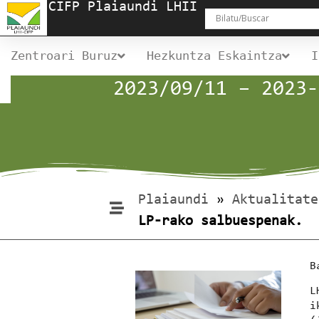
CIFP Plaiaundi LHII
Zentroari Buruz
Hezkuntza Eskaintza
I
2023/09/11 – 2023-
Plaiaundi
»
Aktualitate
LP-rako salbuespenak.
B
L
i