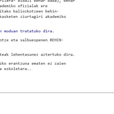
rilera* bidali behar bada), behar
ademiko ofizialak ere
itako baliozkotzeen behin-
kasketen ziurtagiri akademiko
n moduan tratatuko dira
.
otze eta salbuespenen BEHIN-
teak lehentasunez aztertuko dira.
zko erantzuna ematen ez zaien
a eskoletara
..