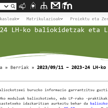
kasleak
Matrikulazioak
Proiektu eta Ze
24 LH-ko baliokidetzak eta L
a
»
Berriak
»
2023/09/11 – 2023-24 LH-ko
aliozkotzeei buruzko informazio garrantzitsu guzt
Hko moduluak baliozkotzeko, edo LP-rako -praktikak
kastetxeko idazkaritzan aurkeztu behar da
baliozko