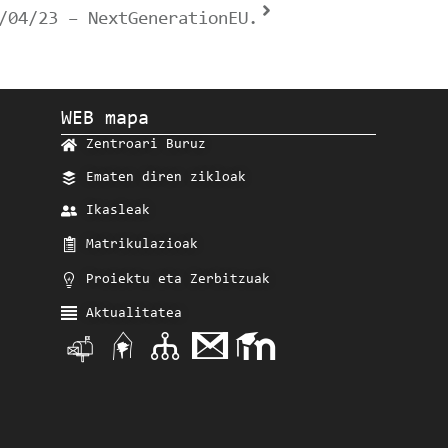
/04/23 – NextGenerationEU.
WEB mapa
Zentroari Buruz
Ematen diren zikloak
Ikasleak
Matrikulazioak
Proiektu eta Zerbitzuak
Aktualitatea