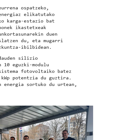
eurrena ospatzeko,
energiaz elikatutako
ko karga-estazio bat
honek ikastetxeak
unkortasunarekin duen
slatzen du, eta mugarri
zkuntza-ibilbidean.
dauden silizio
n 10 eguzki-modulu
sistema fotovoltaiko batez
 kWp potentzia du guztira.
h energia sortuko du urtean,