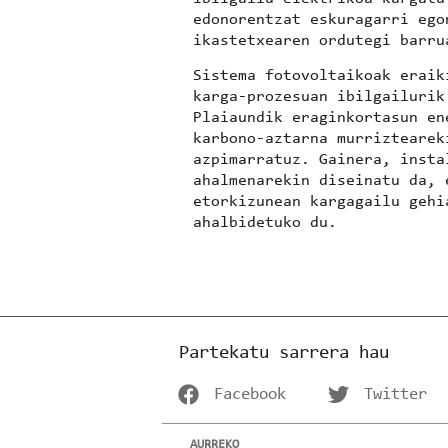
edonorentzat eskuragarri ego
ikastetxearen ordutegi barru
Sistema fotovoltaikoak eraik
karga-prozesuan ibilgailurik
Plaiaundik eraginkortasun en
karbono-aztarna murriztearek
azpimarratuz. Gainera, insta
ahalmenarekin diseinatu da, 
etorkizunean kargagailu gehi
ahalbidetuko du.
Partekatu sarrera hau
Facebook
Twitter
AURREKO