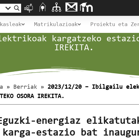
kasleak
Matrikulazioak
Proiektu eta Ze
lektrikoak kargatzeko estazi
IREKITA.
a
»
Berriak
»
2023/12/20 – Ibilgailu ele
TEKO OSORA IREKITA.
Eguzki-energiaz elikatuta
 karga-estazio bat inaugu