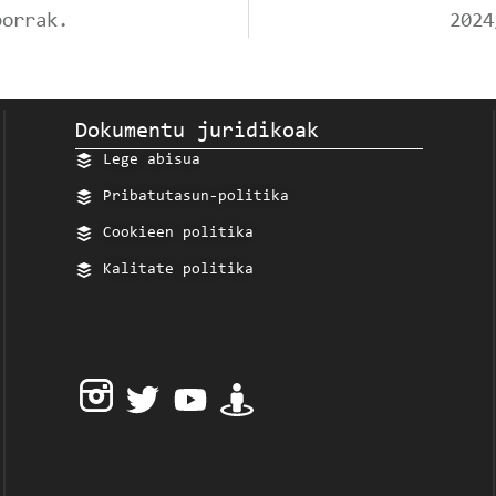
porrak.
2024
Dokumentu juridikoak
Lege abisua
Pribatutasun-politika
Cookieen politika
Kalitate politika