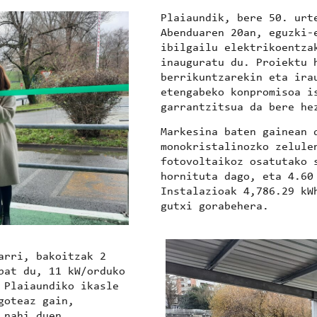
Plaiaundik, bere 50. urt
Abenduaren 20an, eguzki-
ibilgailu elektrikoentza
inauguratu du. Proiektu 
berrikuntzarekin eta ira
etengabeko konpromisoa i
garrantzitsua da bere he
Markesina baten gainean 
monokristalinozko zelule
fotovoltaikoz osatutako 
hornituta dago, eta 4.60
Instalazioak 4,786.29 kW
gutxi gorabehera.
arri, bakoitzak 2
bat du, 11 kW/orduko
 Plaiaundiko ikasle
goteaz gain,
 nahi duen