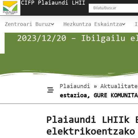
CIFP Plaiaundi LHII
Zentroari Buruz
Hezkuntza Eskaintza
I
2023/12/20 – Ibilgailu e
Plaiaundi
»
Aktualitate
estazioa, GURE KOMUNITA
Plaiaundi LHIIk 
elektrikoentzako