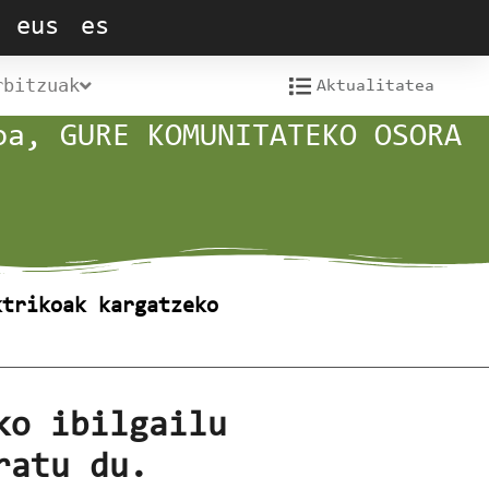
eus
es
rbitzuak
Aktualitatea
oa, GURE KOMUNITATEKO OSORA
ktrikoak kargatzeko
ko ibilgailu
ratu du.