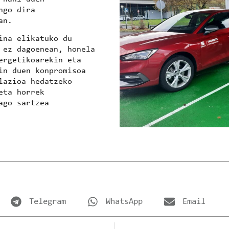
ngo dira
an.
ina elikatuko du
 ez dagoenean, honela
ergetikoarekin eta
in duen konpromisoa
lazioa hedatzeko
eta horrek
ago sartzea
Telegram
WhatsApp
Email