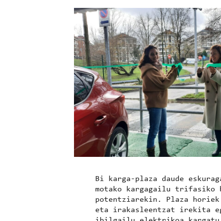
Bi karga-plaza daude eskurag
motako kargagailu trifasiko 
potentziarekin. Plaza horiek
eta irakasleentzat irekita e
ibilgailu elektrikoa kargatu