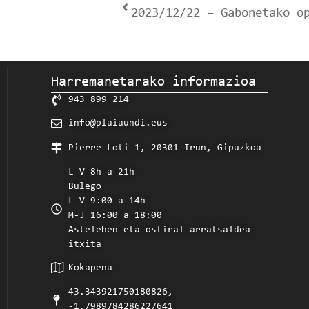
2023/12/22 – Gabonetako o
Harremanetarako informazioa
943 899 214
info@plaiaundi.eus
Pierre Loti 1, 20301 Irun, Gipuzkoa
L-V 8h a 21h
Bulego
L-V 9:00 a 14h
M-J 16:00 a 18:00
Astelehen eta ostiral arratsaldea
itxita
Kokapena
43.343921750180826,
-1.7989784286227641