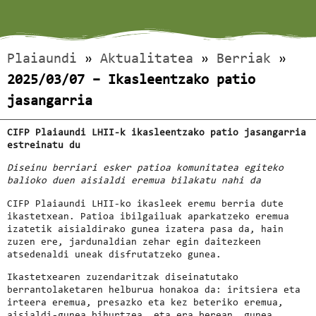
Plaiaundi
»
Aktualitatea
»
Berriak
»
2025/03/07 – Ikasleentzako patio
jasangarria
CIFP Plaiaundi LHII-k ikasleentzako patio jasangarria
estreinatu du
Diseinu berriari esker patioa komunitatea egiteko
balioko duen aisialdi eremua bilakatu nahi da
CIFP Plaiaundi LHII-ko ikasleek eremu berria dute
ikastetxean. Patioa ibilgailuak aparkatzeko eremua
izatetik aisialdirako gunea izatera pasa da, hain
zuzen ere, jardunaldian zehar egin daitezkeen
atsedenaldi uneak disfrutatzeko gunea.
Ikastetxearen zuzendaritzak diseinatutako
berrantolaketaren helburua honakoa da: iritsiera eta
irteera eremua, presazko eta kez beteriko eremua,
aisialdi-gunea bihurtzea, eta era berean, gunea