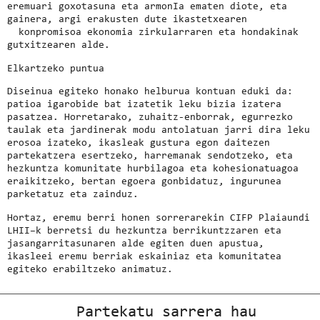
eremuari goxotasuna eta armonIa ematen diote, eta
gainera, argi erakusten dute ikastetxearen
konpromisoa ekonomia zirkularraren eta hondakinak
gutxitzearen alde.
Elkartzeko puntua
Diseinua egiteko honako helburua kontuan eduki da:
patioa igarobide bat izatetik leku bizia izatera
pasatzea. Horretarako, zuhaitz-enborrak, egurrezko
taulak eta jardinerak modu antolatuan jarri dira leku
erosoa izateko, ikasleak gustura egon daitezen
partekatzera esertzeko, harremanak sendotzeko, eta
hezkuntza komunitate hurbilagoa eta kohesionatuagoa
eraikitzeko, bertan egoera gonbidatuz, ingurunea
parketatuz eta zainduz.
Hortaz, eremu berri honen sorrerarekin CIFP Plaiaundi
LHII–k berretsi du hezkuntza berrikuntzzaren eta
jasangarritasunaren alde egiten duen apustua,
ikasleei eremu berriak eskainiaz eta komunitatea
egiteko erabiltzeko animatuz.
Partekatu sarrera hau