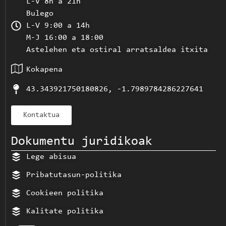
L-V 8h a 21h
Bulego
L-V 9:00 a 14h
M-J 16:00 a 18:00
Astelehen eta ostiral arratsaldea itxita
Kokapena
43.343921750180826, -1.7989784286227641
Kontaktua
Dokumentu juridikoak
Lege abisua
Pribatutasun-politika
Cookieen politika
Kalitate politika