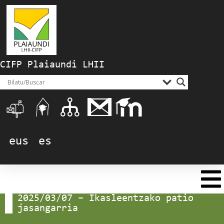
CIFP Plaiaundi LHII
eus
es
2025/03/07 – Ikasleentzako patio
jasangarria