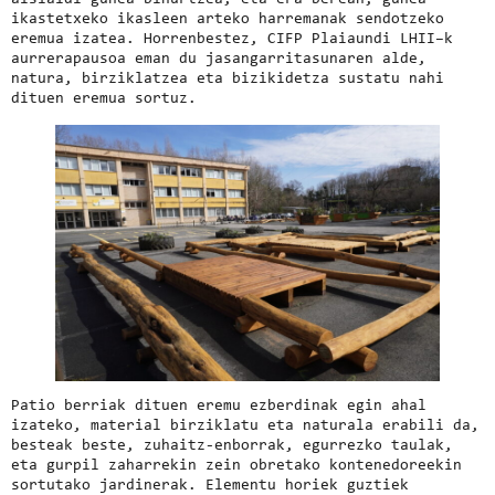
ikastetxeko ikasleen arteko harremanak sendotzeko
eremua izatea. Horrenbestez, CIFP Plaiaundi LHII–k
aurrerapausoa eman du jasangarritasunaren alde,
natura, birziklatzea eta bizikidetza sustatu nahi
dituen eremua sortuz.
Patio berriak dituen eremu ezberdinak egin ahal
izateko, material birziklatu eta naturala erabili da,
besteak beste, zuhaitz-enborrak, egurrezko taulak,
eta gurpil zaharrekin zein obretako kontenedoreekin
sortutako jardinerak. Elementu horiek guztiek