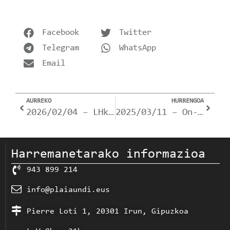
Facebook
Twitter
Telegram
WhatsApp
Email
AURREKO
HURRENGOA
2026/02/04 – LHko tituluak lortzeko proba LIBREAK (erdi- eta goi-mailako tituluak).
2025/03/11 – On-kologia 360º Jardunaldi Zientifikoa: Lanbide Heziketa onkologia-ongizatearen zerbitzura
Harremanetarako informazioa
943 899 214
info@plaiaundi.eus
Pierre Loti 1, 20301 Irun, Gipuzkoa