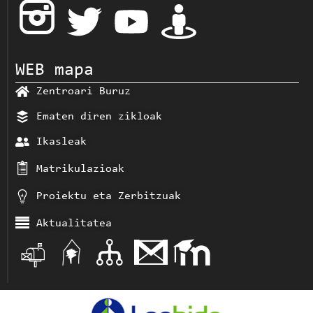
WEB mapa
Zentroari Buruz
Ematen diren zikloak
Ikasleak
Matrikulazioak
Proiektu eta Zerbitzuak
Aktualitatea