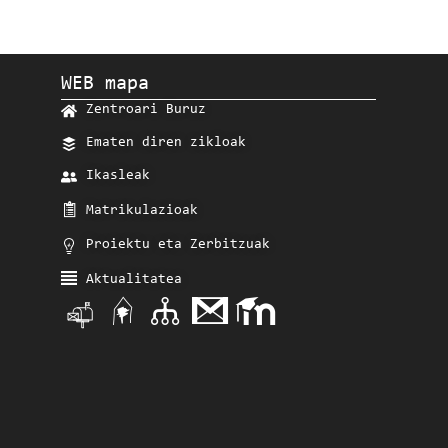
WEB mapa
Zentroari Buruz
Ematen diren zikloak
Ikasleak
Matrikulazioak
Proiektu eta Zerbitzuak
Aktualitatea