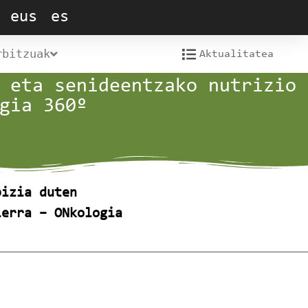
eus
es
rbitzuak
Aktualitatea
 eta senideentzako nutrizio
gia 360º
bizia duten
lerra – ONkologia