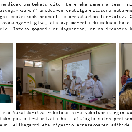
mendioak partekatu ditu. Bere ekarpenen artean, m
asungarriaren”
ereduaren erabilgarritasuna nabarme
gai proteikoak proportzio orekatuetan txertatuz. 
a osasungarri gisa, eta azpimarratu du
mokadu bako
ela
. Jateko gogorik ez dagoenean, ez da irenstea 
No Caption
 eta Sukaldaritza Eskolako hiru sukaldarik
egin du
tako pasta testurizatu
bat, disfagia duten pertso
eun, elikagarri eta digestio errazekoaren adibide