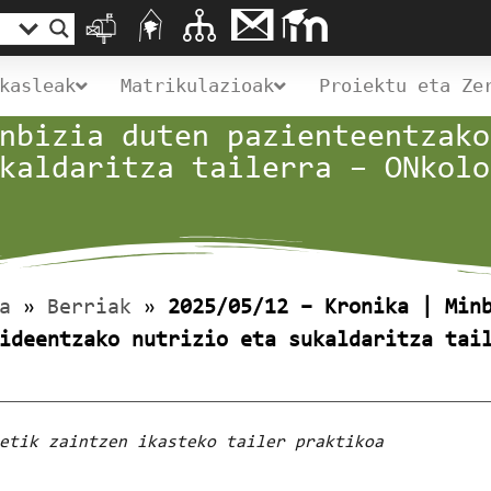
kasleak
Matrikulazioak
Proiektu eta Ze
nbizia duten pazienteentzako
kaldaritza tailerra – ONkolo
a
»
Berriak
»
2025/05/12 – Kronika | Min
ideentzako nutrizio eta sukaldaritza tai
etik zaintzen ikasteko tailer praktikoa