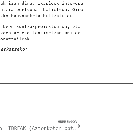
eak
izan dira. Ikasleek interesa
entzia pertsonal baliotsua. Giro
uzko hausnarketa bultzatu du.
 berrikuntza-proiektua da, eta
xeen arteko lankidetzan ari da
oratzaileak.
 eskatzeko:
HURRENGOA
2026/05/08 – LHko Proba LIBREAK (Azterketen datak).