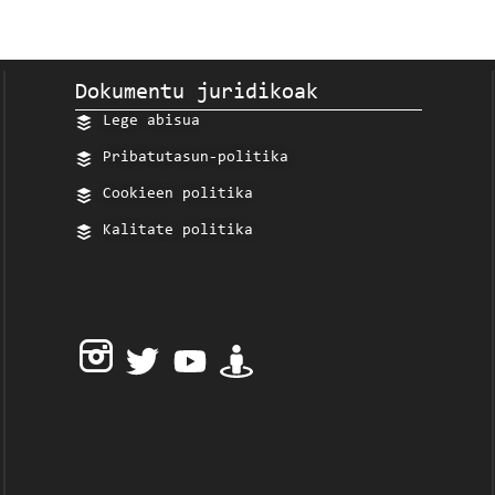
Dokumentu juridikoak
Lege abisua
Pribatutasun-politika
Cookieen politika
Kalitate politika