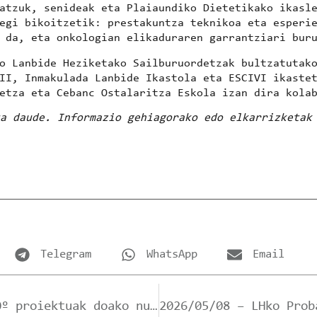
atzuk, senideak eta Plaiaundiko Dietetikako ikasl
egi bikoitzetik: prestakuntza teknikoa eta esperi
 da, eta onkologian elikaduraren garrantziari bur
o Lanbide Heziketako Sailburuordetzak bultzatutako
II, Inmakulada Lanbide Ikastola eta ESCIVI
ikastet
etza
eta
Cebanc Ostalaritza Eskola
izan dira kolab
a daude. Informazio gehiagorako edo elkarrizketak
Telegram
WhatsApp
Email
2025/04/29 – ONkologia 360º proiektuak doako nutrizio eta sukaldaritza tailerra antolatu du Irunen, minbizia duten pazienteentzat eta haien senideentzat