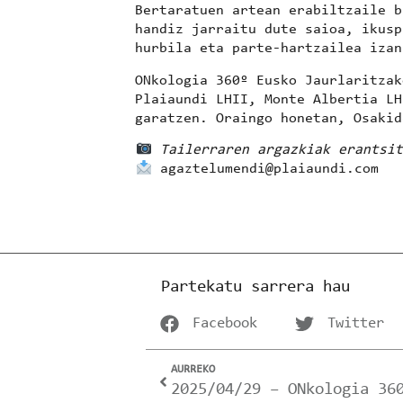
Bertaratuen artean
erabiltzaile b
handiz jarraitu dute saioa, ikusp
hurbila eta parte-hartzailea izan
ONkologia 360º
Eusko Jaurlaritzak
Plaiaundi LHII, Monte Albertia LH
garatzen. Oraingo honetan,
Osakid
Tailerraren argazkiak erantsit
agaztelumendi@plaiaundi.com
Partekatu sarrera hau
Facebook
Twitter
AURREKO