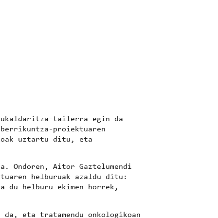
ukaldaritza-tailerra egin da
berrikuntza-proiektuaren
koak uztartu ditu, eta
da. Ondoren,
Aitor Gaztelumendi
ktuaren helburuak
azaldu ditu:
ea du helburu ekimen horrek,
 da, eta tratamendu onkologikoan