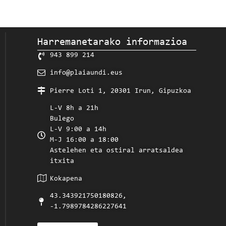
Harremanetarako informazioa
943 899 214
info@plaiaundi.eus
Pierre Loti 1, 20301 Irun, Gipuzkoa
L-V 8h a 21h
Bulego
L-V 9:00 a 14h
M-J 16:00 a 18:00
Astelehen eta ostiral arratsaldea
itxita
Kokapena
43.343921750180826,
-1.7989784286227641