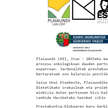
Plaiaundi LHII, Irun – 2025eko m
prozesu onkologikoan dauden pert
esparruan. Jardunaldiak prestakun
bertaratuek oso balorazio positib
Saioa
Unai Etxebeste
, Plaiaundik
Dietetikako irakasleak eta proie
minbizia duten pertsonen bizi-kal
Lanbide Heziketako hainbat ziklo 
Prestakuntza-blokearen buru
Garbi