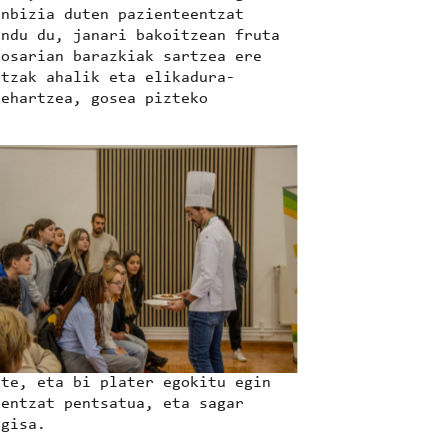
inbizia duten pazienteentzat
ndu du, janari bakoitzean fruta
Gosarian barazkiak sartzea ere
itzak ahalik eta elikadura-
behartzea,
gosea pizteko
No Caption
te, eta bi plater egokitu egin
nentzat pentsatua, eta
sagar
 gisa.