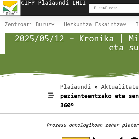
CIFP Plaiaundi LHII
Zentroari Buruz
Hezkuntza Eskaintza
I
2025/05/12 – Kronika | Mi
eta su
Plaiaundi
»
Aktualitate
pazienteentzako eta sen
360º
Prozesu onkologikoan zehar plater