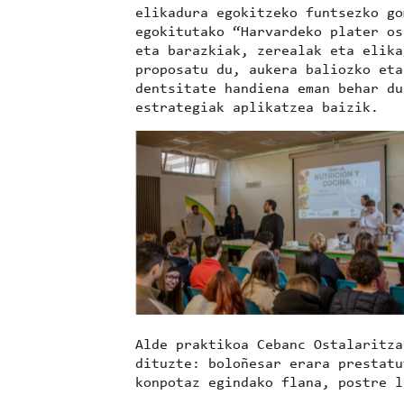
elikadura egokitzeko funtsezko go
egokitutako
“Harvardeko plater os
eta barazkiak, zerealak eta elika
proposatu du, aukera baliozko et
dentsitate handiena eman behar du
estrategiak
aplikatzea baizik.
No Caption
Alde praktikoa
Cebanc Ostalaritza
dituzte:
boloñesar erara prestatu
konpotaz egindako flana
, postre l