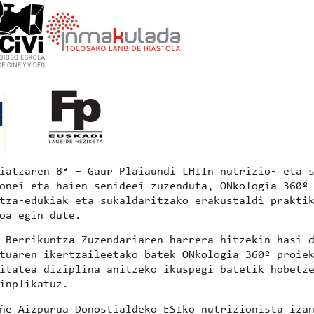
aiatzaren 8ª
–
Gaur Plaiaundi LHIIn
nutrizio- eta s
sonei eta haien senideei
zuzenduta,
ONkologia 360º
tza-edukiak eta sukaldaritzako erakustaldi prakti
oa egin dute.
o Berrikuntza Zuzendariaren harrera-hitzekin hasi 
ktuaren ikertzaileetako batek
ONkologia 360º proie
itatea diziplina anitzeko ikuspegi batetik hobetz
inplikatuz.
ñe Aizpurua
Donostialdeko ESIko nutrizionista izan