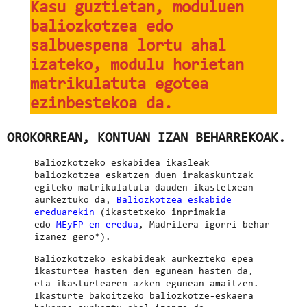
Kasu guztietan, moduluen
baliozkotzea edo
salbuespena lortu ahal
izateko, modulu horietan
matrikulatuta egotea
ezinbestekoa da.
OROKORREAN, KONTUAN IZAN BEHARREKOAK.
Baliozkotzeko eskabidea ikasleak
baliozkotzea eskatzen duen irakaskuntzak
egiteko matrikulatuta dauden ikastetxean
aurkeztuko da,
Baliozkotzea
eskabide
ereduarekin
(ikastetxeko inprimakia
edo
MEyFP-en eredua
, Madrilera igorri behar
izanez gero*).
Baliozkotzeko eskabideak aurkezteko epea
ikasturtea hasten den egunean hasten da,
eta ikasturtearen azken egunean amaitzen.
Ikasturte bakoitzeko baliozkotze-eskaera