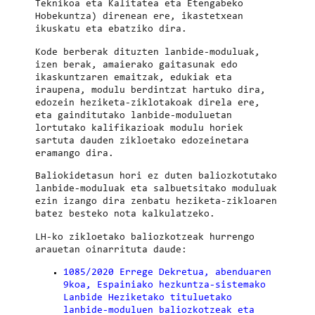
Teknikoa eta Kalitatea eta Etengabeko
Hobekuntza) direnean ere, ikastetxean
ikuskatu eta ebatziko dira.
Kode berberak dituzten lanbide-moduluak,
izen berak, amaierako gaitasunak edo
ikaskuntzaren emaitzak, edukiak eta
iraupena, modulu berdintzat hartuko dira,
edozein heziketa-ziklotakoak direla ere,
eta gainditutako lanbide-moduluetan
lortutako kalifikazioak modulu horiek
sartuta dauden zikloetako edozeinetara
eramango dira
.
Baliokidetasun hori ez duten baliozkotutako
lanbide-moduluak eta salbuetsitako moduluak
ezin izango dira zenbatu heziketa-zikloaren
batez besteko nota kalkulatzeko
.
LH-ko zikloetako baliozkotzeak hurrengo
arauetan oinarrituta daude:
1085/2020 Errege Dekretua, abenduaren
9koa, Espainiako hezkuntza-sistemako
Lanbide Heziketako tituluetako
lanbide-moduluen baliozkotzeak eta