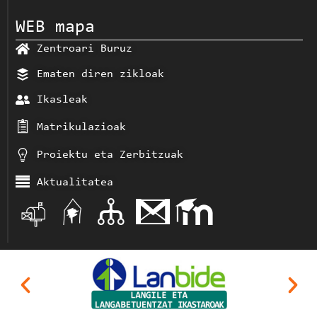
WEB mapa
Zentroari Buruz
Ematen diren zikloak
Ikasleak
Matrikulazioak
Proiektu eta Zerbitzuak
Aktualitatea