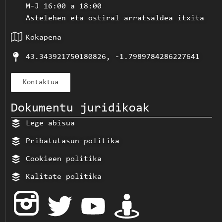
M-J 16:00 a 18:00
Astelehen eta ostiral arratsaldea itxita
Kokapena
43.343921750180826, -1.7989784286227641
Kontaktua
Dokumentu juridikoak
Lege abisua
Pribatutasun-politika
Cookieen politika
Kalitate politika