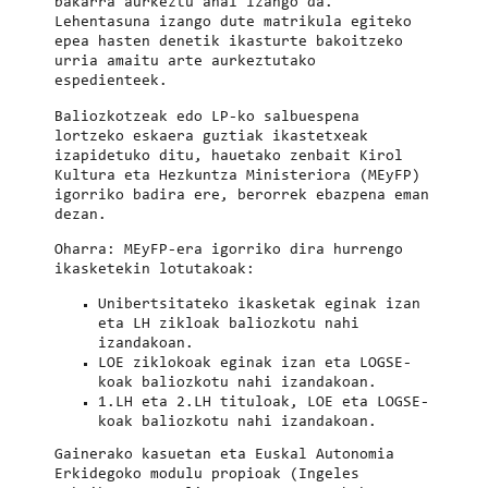
bakarra aurkeztu ahal izango da.
Lehentasuna izango dute matrikula egiteko
epea hasten denetik ikasturte bakoitzeko
urria amaitu arte aurkeztutako
espedienteek.
Baliozkotzeak edo LP-ko salbuespena
lortzeko eskaera guztiak ikastetxeak
izapidetuko ditu, hauetako zenbait Kirol
Kultura eta Hezkuntza Ministeriora (MEyFP)
igorriko badira ere, berorrek ebazpena eman
dezan.
Oharra
: MEyFP-era igorriko dira hurrengo
ikasketekin lotutakoak:
Unibertsitateko ikasketak eginak izan
eta LH zikloak baliozkotu nahi
izandakoan.
LOE ziklokoak eginak izan eta LOGSE-
koak baliozkotu nahi izandakoan.
1.LH eta 2.LH tituloak, LOE eta LOGSE-
koak baliozkotu nahi izandakoan.
Gainerako kasuetan eta Euskal Autonomia
Erkidegoko modulu propioak (Ingeles