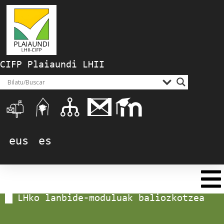
CIFP Plaiaundi LHII
eus
es
LHko lanbide-moduluak baliozkotzea