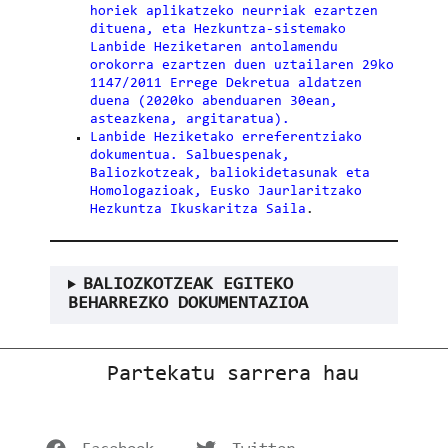
horiek aplikatzeko neurriak ezartzen
dituena, eta Hezkuntza-sistemako
Lanbide Heziketaren antolamendu
orokorra ezartzen duen uztailaren 29ko
1147/2011 Errege Dekretua aldatzen
duena (2020ko abenduaren 30ean,
asteazkena, argitaratua).
Lanbide Heziketako erreferentziako
dokumentua. Salbuespenak,
Baliozkotzeak, baliokidetasunak eta
Homologazioak, Eusko Jaurlaritzako
Hezkuntza Ikuskaritza Saila
.
BALIOZKOTZEAK EGITEKO
BEHARREZKO DOKUMENTAZIOA
Partekatu sarrera hau