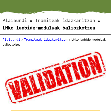
Plaiaundi
»
Tramiteak idazkaritzan
»
LHko lanbide-moduluak baliozkotzea
»
»
LHko lanbide-moduluak
Plaiaundi
Tramiteak idazkaritzan
baliozkotzea