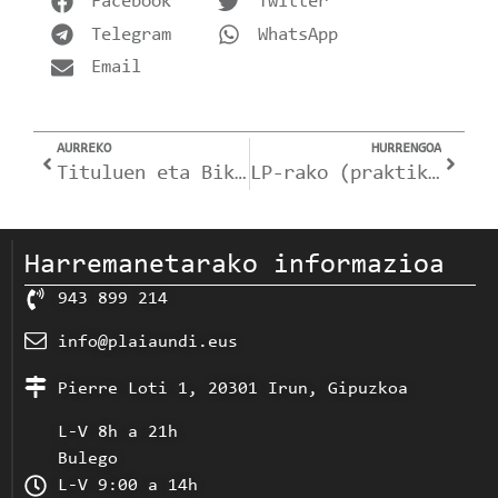
Facebook
Twitter
Telegram
WhatsApp
Email
AURREKO
HURRENGOA
Tituluen eta Bikoiztuen eskaera.
LP-rako (praktikak) salbuespena.
Harremanetarako informazioa
943 899 214
info@plaiaundi.eus
Pierre Loti 1, 20301 Irun, Gipuzkoa
L-V 8h a 21h
Bulego
L-V 9:00 a 14h