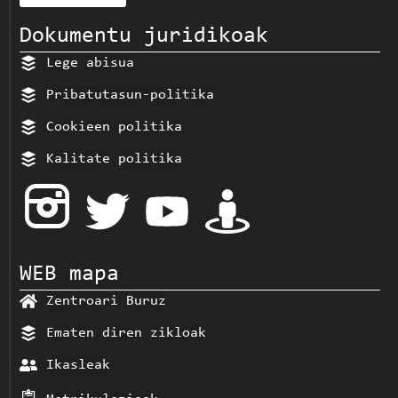
Dokumentu juridikoak
Lege abisua
Pribatutasun-politika
Cookieen politika
Kalitate politika
WEB mapa
Zentroari Buruz
Ematen diren zikloak
Ikasleak