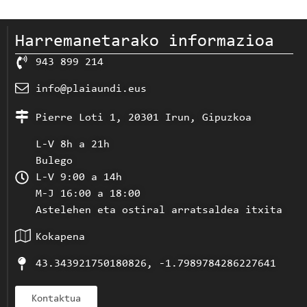
Harremanetarako informazioa
943 899 214
info@plaiaundi.eus
Pierre Loti 1, 20301 Irun, Gipuzkoa
L-V 8h a 21h
Bulego
L-V 9:00 a 14h
M-J 16:00 a 18:00
Astelehen eta ostiral arratsaldea itxita
Kokapena
43.343921750180826, -1.7989784286227641
Kontaktua