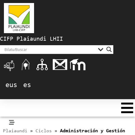
CIFP Plaiaundi LHII
eus
es
Plaiaundi
»
Ciclos
»
Administración y Gestión