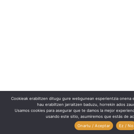
Cookieak erabiltzen ditugu gure webgunean esperientzia onena e
hau erabiltzen jarraitzen baduzu, horrekin ados za
Usamos cookies para asegurar que te damos la mejor experienc
usando este sitio, asumiremos que estás de ac
Onartu / Aceptar
Ez / No