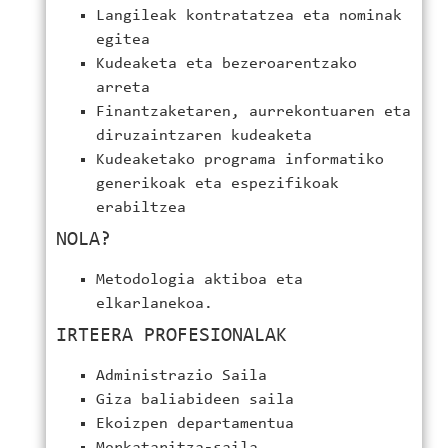
Langileak kontratatzea eta nominak
egitea
Kudeaketa eta bezeroarentzako
arreta
Finantzaketaren, aurrekontuaren eta
diruzaintzaren kudeaketa
Kudeaketako programa informatiko
generikoak eta espezifikoak
erabiltzea
NOLA?
Metodologia aktiboa eta
elkarlanekoa.
IRTEERA PROFESIONALAK
Administrazio Saila
Giza baliabideen saila
Ekoizpen departamentua
Merkataritza-saila