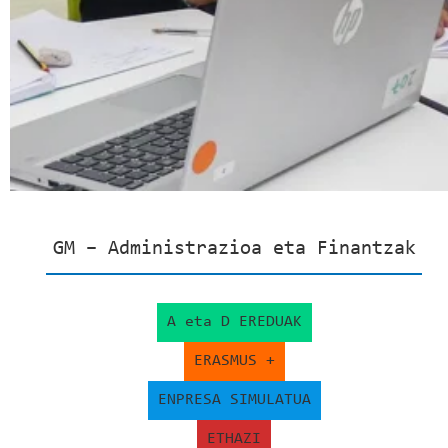
GM – Administrazioa eta Finantzak
A eta D EREDUAK
ERASMUS +
ENPRESA SIMULATUA
ETHAZI