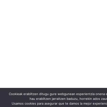
Cookieak erabiltzen ditugu gure webgunean esperientzia onena e
hau erabiltzen jarraitzen baduzu, horrekin ados za
Usamos cookies para asegurar que te damos la mejor experienc