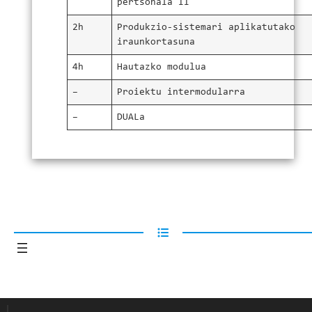
pertsonala II
2h
Produkzio-sistemari aplikatutako
iraunkortasuna
4h
Hautazko modulua
–
Proiektu intermodularra
–
DUALa