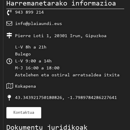
Harremanetarako informazioa
943 899 214
info@plaiaundi.eus
Pierre Loti 1, 20301 Irun, Gipuzkoa
L-V 8h a 21h
Bulego
L-V 9:00 a 14h
M-J 16:00 a 18:00
Astelehen eta ostiral arratsaldea itxita
Kokapena
43.343921750180826, -1.7989784286227641
Kontaktua
Dokumentu juridikoak