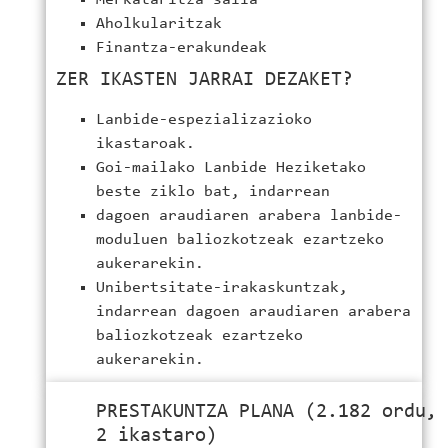
Aholkularitzak
Finantza-erakundeak
ZER IKASTEN JARRAI DEZAKET?
Lanbide-espezializazioko
ikastaroak.
Goi-mailako Lanbide Heziketako
beste ziklo bat, indarrean
dagoen araudiaren arabera lanbide-
moduluen baliozkotzeak ezartzeko
aukerarekin.
Unibertsitate-irakaskuntzak,
indarrean dagoen araudiaren arabera
baliozkotzeak ezartzeko
aukerarekin.
PRESTAKUNTZA PLANA (2.182 ordu,
2 ikastaro)