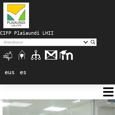
CIFP Plaiaundi LHII
eus
es