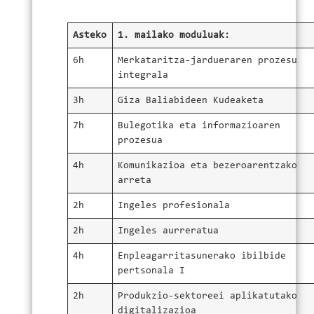
Asteko
1. mailako moduluak:
6h
Merkataritza-jardueraren prozesu
integrala
3h
Giza Baliabideen Kudeaketa
7h
Bulegotika eta informazioaren
prozesua
4h
Komunikazioa eta bezeroarentzako
arreta
2h
Ingeles profesionala
2h
Ingeles aurreratua
4h
Enpleagarritasunerako ibilbide
pertsonala I
2h
Produkzio-sektoreei aplikatutako
digitalizazioa