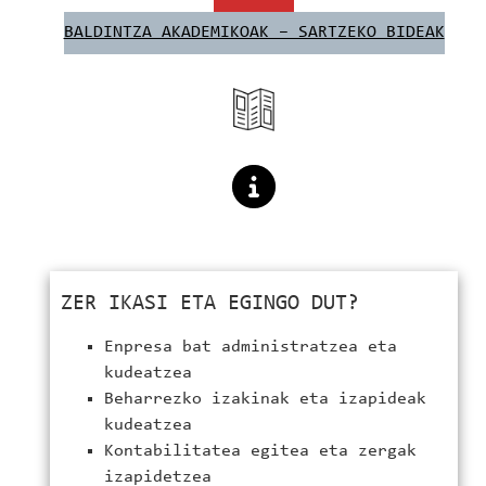
BALDINTZA AKADEMIKOAK – SARTZEKO BIDEAK
ZER IKASI ETA EGINGO DUT?
Enpresa bat administratzea eta
kudeatzea
Beharrezko izakinak eta izapideak
kudeatzea
Kontabilitatea egitea eta zergak
izapidetzea