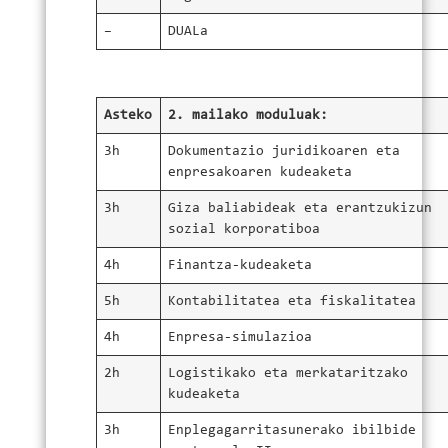
–
DUALa
Asteko
2. mailako moduluak:
3h
Dokumentazio juridikoaren eta
enpresakoaren kudeaketa
3h
Giza baliabideak eta erantzukizun
sozial korporatiboa
4h
Finantza-kudeaketa
5h
Kontabilitatea eta fiskalitatea
4h
Enpresa-simulazioa
2h
Logistikako eta merkataritzako
kudeaketa
3h
Enplegagarritasunerako ibilbide