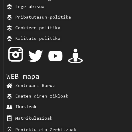
Lege abisua
Pribatutasun-politika
Cookieen politika
Kalitate politika
WEB mapa
Zentroari Buruz
Ematen diren zikloak
Ikasleak
Matrikulazioak
Proiektu eta Zerbitzuak