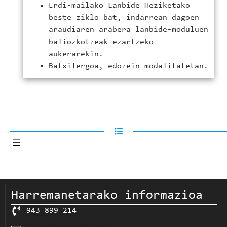
Erdi-mailako Lanbide Heziketako
beste ziklo bat, indarrean dagoen
araudiaren arabera lanbide-moduluen
baliozkotzeak ezartzeko
aukerarekin.
Batxilergoa, edozein modalitatetan.
Harremanetarako informazioa
943 899 214