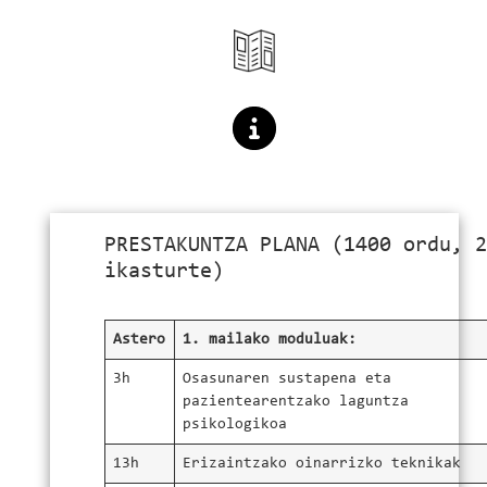
PRESTAKUNTZA PLANA (1400 ordu, 2
ikasturte)
Astero
1. mailako moduluak:
3h
Osasunaren sustapena eta
pazientearentzako laguntza
psikologikoa
13h
Erizaintzako oinarrizko teknikak