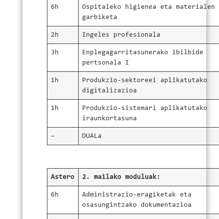
6h
Ospitaleko higienea eta materialen
garbiketa
2h
Ingeles profesionala
3h
Enplegagarritasunerako ibilbide
pertsonala I
1h
Produkzio-sektoreei aplikatutako
digitalizazioa
1h
Produkzio-sistemari aplikatutako
iraunkortasuna
–
DUALa
Astero
2. mailako moduluak:
6h
Administrazio-eragiketak eta
osasungintzako dokumentazioa