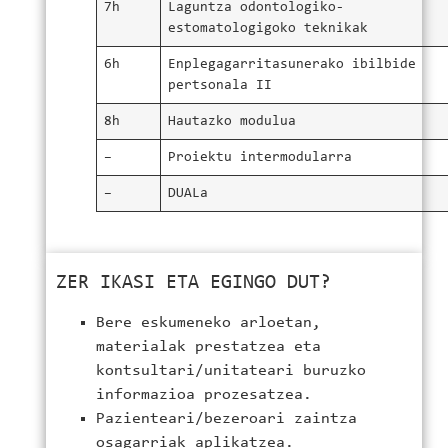
7h
Laguntza odontologiko-
estomatologigoko teknikak
6h
Enplegagarritasunerako ibilbide
pertsonala II
8h
Hautazko modulua
–
Proiektu intermodularra
–
DUALa
ZER IKASI ETA EGINGO DUT?
Bere eskumeneko arloetan,
materialak prestatzea eta
kontsultari/unitateari buruzko
informazioa prozesatzea.
Pazienteari/bezeroari zaintza
osagarriak aplikatzea.