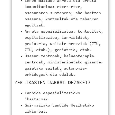
Lehen mailako arreta eta arreta
komunitarioa: etxez etxe,
osasunaren sustapena, aho-hortzen
osasuna, kontsultak eta zaharren
egoitzak.
Arreta espezializatua: kontsultak,
ospitalizazioa, larrialdiak,
pediatria, unitate bereziak (ZIU,
ZIU, etab.), geriatria, etab.
Osasun-zentroak, balneoterapia-
zentroak, ministerioetako gizarte-
gaietako sailak, autonomia-
erkidegoak eta udalak.
ZER IKASTEN JARRAI DEZAKET?
Lanbide-espezializazioko
ikastaroak.
Goi-mailako Lanbide Heziketako
ziklo bat.