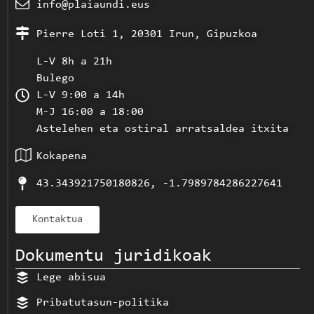
info@plaiaundi.eus
Pierre Loti 1, 20301 Irun, Gipuzkoa
L-V 8h a 21h
Bulego
L-V 9:00 a 14h
M-J 16:00 a 18:00
Astelehen eta ostiral arratsaldea itxita
Kokapena
43.343921750180826, -1.7989784286227641
Kontaktua
Dokumentu juridikoak
Lege abisua
Pribatutasun-politika