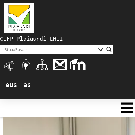
CIFP Plaiaundi LHII
eus
es