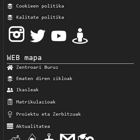
Cookieen politika
Kalitate politika
WEB mapa
Zentroari Buruz
Ematen diren zikloak
Ikasleak
Matrikulazioak
Proiektu eta Zerbitzuak
Aktualitatea