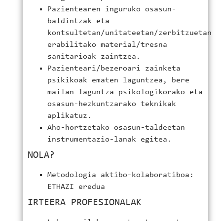
Pazientearen inguruko osasun-
baldintzak eta
kontsultetan/unitateetan/zerbitzuetan
erabilitako material/tresna
sanitarioak zaintzea.
Pazienteari/bezeroari zainketa
psikikoak ematen laguntzea, bere
mailan laguntza psikologikorako eta
osasun-hezkuntzarako teknikak
aplikatuz.
Aho-hortzetako osasun-taldeetan
instrumentazio-lanak egitea.
NOLA?
Metodologia aktibo-kolaboratiboa:
ETHAZI eredua
IRTEERA PROFESIONALAK