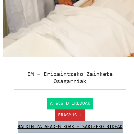
EM – Erizaintzako Zainketa
Osagarriak
A eta D EREDUAK
ERASMUS +
BALDINTZA AKADEMIKOAK – SARTZEKO BIDEAK