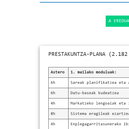
A EREDU
PRESTAKUNTZA-PLANA (2.182
Astero
1. mailako moduluak:
6h
Sareak planifikatzea eta 
6h
Datu-baseak kudeatzea
4h
Markatzeko lengoaiak eta 
8h
Sistema eragileak ezartze
4h
Enplegagarritasunerako ib