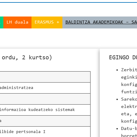
A
LH duala
ERASMUS +
BALDINTZA AKADEMIKOAK – SA
 ordu, 2 kurtso)
EGINGO D
Zerbi
egink
konfi
administratzea
funtz
Sarek
elekt
informazioa kudeatzeko sistemak
eta, 
a
konfi
Datu-
ilbide pertsonala I
horre