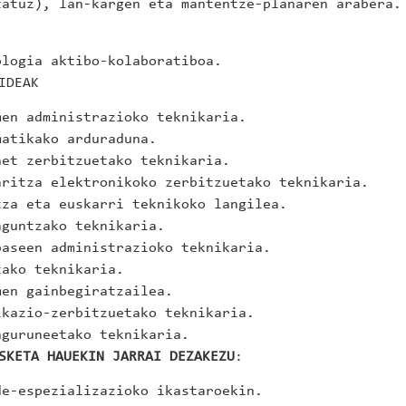
tatuz), lan-kargen eta mantentze-planaren arabera.
ologia aktibo-kolaboratiboa.
IDEAK
men administrazioko teknikaria.
matikako arduraduna.
net zerbitzuetako teknikaria.
aritza elektronikoko zerbitzuetako teknikaria.
tza eta euskarri teknikoko langilea.
aguntzako teknikaria.
baseen administrazioko teknikaria.
tako teknikaria.
men gainbegiratzailea.
ikazio-zerbitzuetako teknikaria.
nguruneetako teknikaria.
SKETA HAUEKIN JARRAI DEZAKEZU
:
de-espezializazioko ikastaroekin.