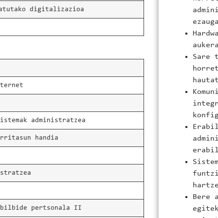
atutako digitalizazioa
admin
ezaug
Hardw
auker
Sare 
horre
hauta
nternet
Komun
a
integ
konfi
sistemak administratzea
Erabi
arritasun handia
admin
erabi
Siste
istratzea
funtz
hartz
Bere 
ibilbide pertsonala II
egite