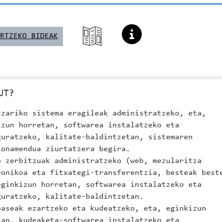
RTZEKO BIDEAK
UT?
tzariko sistema eragileak administratzeko, eta,
izun horretan, softwarea instalatzeko eta
guratzeko, kalitate-baldintzetan, sistemaren
ionamendua ziurtatzera begira.
o zerbitzuak administratzeko (web, mezularitza
ronikoa eta fitxategi-transferentzia, besteak best
eginkizun horretan, softwarea instalatzeko eta
guratzeko, kalitate-baldintzetan.
baseak ezartzeko eta kudeatzeko, eta, eginkizun
tan, kudeaketa-softwarea instalatzeko eta