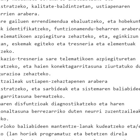
istratzeko, kalitate-baldintzetan, ustiapenaren
arrien arabera.
are gailuen errendimendua ebaluatzeko, eta hobekun
ak identifikatzeko, funtzionamendu-beharren araber
telematikoen azpiegitura zehazteko, eta, eginkizun
tan, eskemak egiteko eta tresneria eta elementuak
tzeko.
ikazio-tresneria sare telematikoen azpiegituretan
ratzeko, eta haien konektagarritasuna ziurtatuko d
gurazioa zehazteko.
ltzaileak ustiapen-zehaztapenen arabera
istratzeko, eta sarbideak eta sistemaren baliabide
lgarritasuna bermatzeko.
maren disfuntzioak diagnostikatzeko eta haren
ionaltasuna berrezarriko duten neurri zuzentzailea
eko.
arloko baliabideen mantentze-lanak kudeatzeko eta/
ko (lan horiek programatuz eta betetzen direla