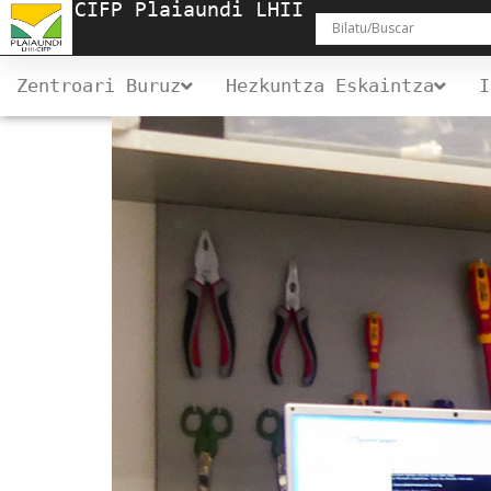
CIFP Plaiaundi LHII
Zentroari Buruz
Hezkuntza Eskaintza
I