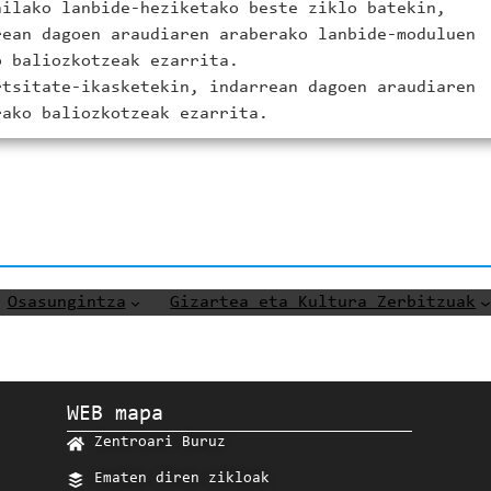
ailako lanbide-heziketako beste ziklo batekin,
rean dagoen araudiaren araberako lanbide-moduluen
o baliozkotzeak ezarrita.
rtsitate-ikasketekin, indarrean dagoen araudiaren
rako baliozkotzeak ezarrita.
Osasungintza
Gizartea eta Kultura Zerbitzuak
WEB mapa
Zentroari Buruz
Ematen diren zikloak