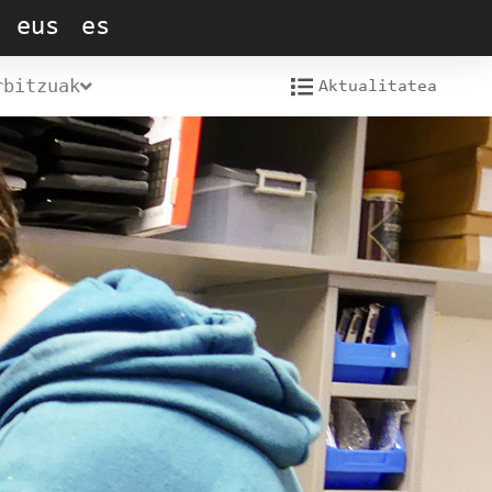
eus
es
rbitzuak
Aktualitatea