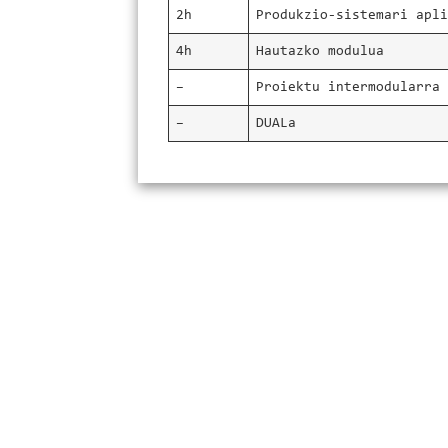
2h
Produkzio-sistemari apl
4h
Hautazko modulua
–
Proiektu intermodularra
–
DUALa