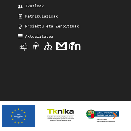
Ikasleak
Matrikulazioak
Proiektu eta Zerbitzuak
Aktualitatea