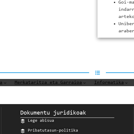
Goi-m
indar
artek
Unibe
arabe
a
Merkataritza eta Garraioa
Informatika
Dokumentu juridikoak
Lege abisua
Pribatutasun-politika