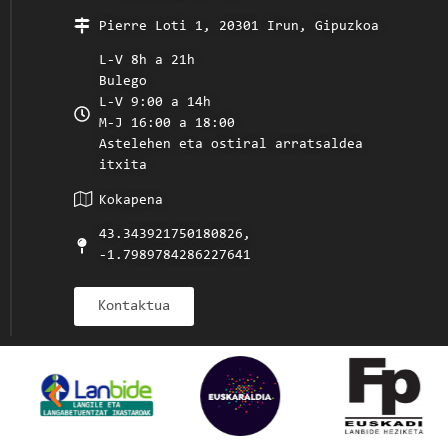
Pierre Loti 1, 20301 Irun, Gipuzkoa
L-V 8h a 21h
Bulego
L-V 9:00 a 14h
M-J 16:00 a 18:00
Astelehen eta ostiral arratsaldea
itxita
Kokapena
43.343921750180826,
-1.7989784286227641
Kontaktua