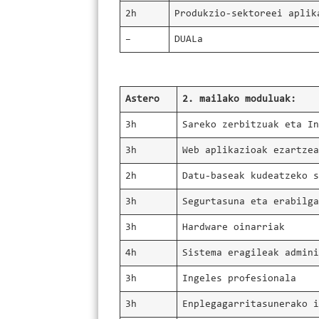
2h
Produkzio-sektoreei aplik
–
DUALa
Astero
2. mailako moduluak:
3h
Sareko zerbitzuak eta I
3h
Web aplikazioak ezartze
2h
Datu-baseak kudeatzeko 
3h
Segurtasuna eta erabilg
3h
Hardware oinarriak
4h
Sistema eragileak admin
3h
Ingeles profesionala
3h
Enplegagarritasunerako 