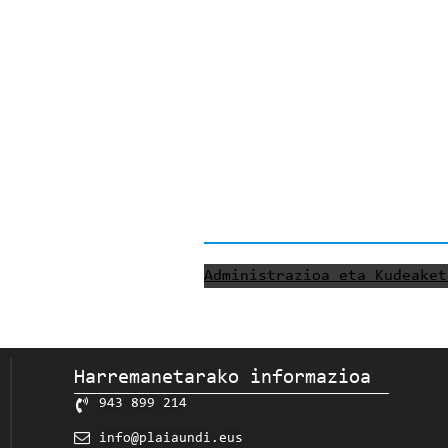
Administrazioa eta Kudeaket
Harremanetarako informazioa
943 899 214
info@plaiaundi.eus