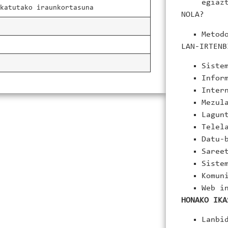
egiaz
ikatutako iraunkortasuna
NOLA?
Metod
LAN-IRTENB
Siste
Infor
Inter
Mezul
Lagun
Telel
Datu-
Saree
Siste
Komun
Web i
HONAKO IKA
Lanbi