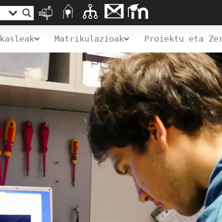
kasleak
Matrikulazioak
Proiektu eta Ze