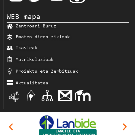
WEB mapa
Zentroari Buruz
Ematen diren zikloak
Ikasleak
Matrikulazioak
Proiektu eta Zerbitzuak
Aktualitatea