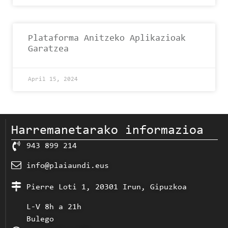
Plataforma Anitzeko Aplikazioak
Garatzea
April 15, 2024
Harremanetarako informazioa
943 899 214
info@plaiaundi.eus
Pierre Loti 1, 20301 Irun, Gipuzkoa
L-V 8h a 21h
Bulego