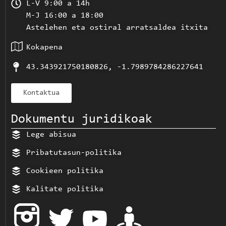
L-V 9:00 a 14h
M-J 16:00 a 18:00
Astelehen eta ostiral arratsaldea itxita
Kokapena
43.343921750180826, -1.7989784286227641
Kontaktua
Dokumentu juridikoak
Lege abisua
Pribatutasun-politika
Cookieen politika
Kalitate politika