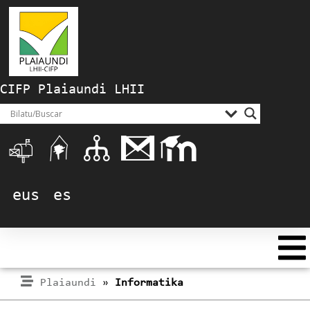
CIFP Plaiaundi LHII
eus
es
Plaiaundi
»
Informatika