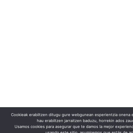
Cookieak erabiltzen ditugu gure webgunean esperientzia onena e
hau erabiltzen jarraitzen baduzu, horrekin ados za
Usamos cookies para asegurar que te damos la mejor experienc
usando este sitio, asumiremos que estás de ac