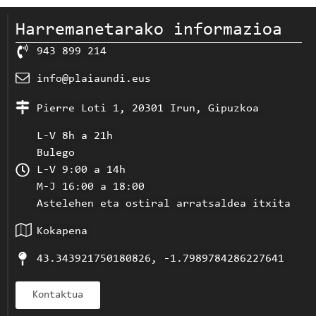
Harremanetarako informazioa
943 899 214
info@plaiaundi.eus
Pierre Loti 1, 20301 Irun, Gipuzkoa
L-V 8h a 21h
Bulego
L-V 9:00 a 14h
M-J 16:00 a 18:00
Astelehen eta ostiral arratsaldea itxita
Kokapena
43.343921750180826, -1.7989784286227641
Kontaktua