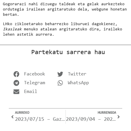
Gogorarazi nahi dizuegu taldeak eta gelak aurkezteko
ordutegia irailean argitaratuko dela, webgune honetan
bertan.
LHko zikloetarako beharrezko liburuei dagokienez,
Ikasleak
menuko atalean argitaratuko dira, iraileko
lehen astetik aurrera.
Partekatu sarrera hau
Facebook
Twitter
Telegram
WhatsApp
Email
AURREKO
HURRENGOA
2023/07/15 – Gazte-txartela (zure interesekoa bada…).
2023/09/04 – 2023-204 ikasturtearen hasierako oharra. 2. MAILAKO IKASLEAK.