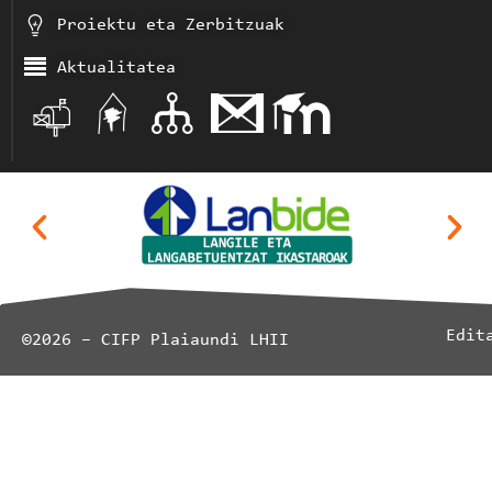
Proiektu eta Zerbitzuak
Aktualitatea
Edit
©2026 – CIFP Plaiaundi LHII