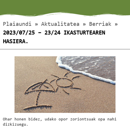
Plaiaundi
»
Aktualitatea
»
Berriak
»
2023/07/25 – 23/24 IKASTURTEAREN
HASIERA.
Ohar honen bidez, udako opor zoriontsuak opa nahi
dizkizuegu.