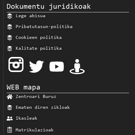
Dokumentu juridikoak
Lege abisua
Pribatutasun-politika
Cookieen politika
Kalitate politika
WEB mapa
Zentroari Buruz
Ematen diren zikloak
Ikasleak
Matrikulazioak