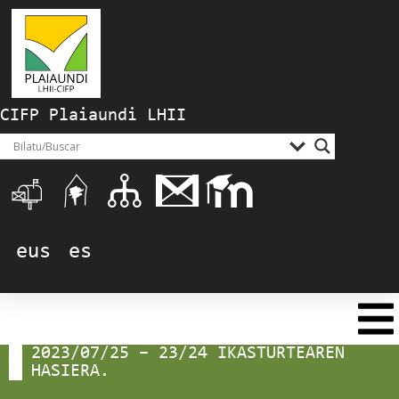
CIFP Plaiaundi LHII
eus
es
2023/07/25 – 23/24 IKASTURTEAREN
HASIERA.