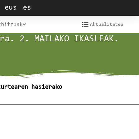
eus
es
rbitzuak
Aktualitatea
ra. 2. MAILAKO IKASLEAK.
turtearen hasierako