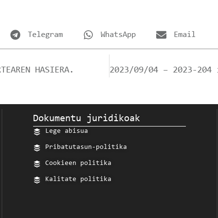
Telegram
WhatsApp
Email
RTEAREN HASIERA.
Dokumentu juridikoak
Lege abisua
Pribatutasun-politika
Cookieen politika
Kalitate politika