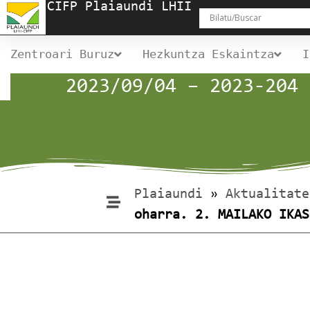
CIFP Plaiaundi LHII
Zentroari Buruz
Hezkuntza Eskaintza
I
2023/09/04 – 2023-204 
Plaiaundi
»
Aktualitate
oharra. 2. MAILAKO IKAS