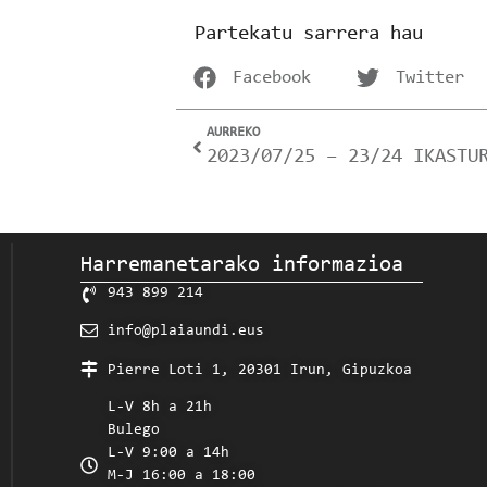
Partekatu sarrera hau
Facebook
Twitter
AURREKO
2023/07/25 – 23/24 IKASTU
Harremanetarako informazioa
943 899 214
info@plaiaundi.eus
Pierre Loti 1, 20301 Irun, Gipuzkoa
L-V 8h a 21h
Bulego
L-V 9:00 a 14h
M-J 16:00 a 18:00