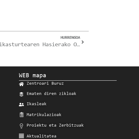
HURRENGOA
2023/09/04 – 2023-204 ikasturtearen Hasierako Oharra -IKASLE BERRIAK-. 1. MAILAKO IKASLEAK.
WEB mapa
Zentroari Buruz
Ematen diren zikloak
Ikasleak
Matrikulazioak
Proiektu eta Zerbitzuak
Aktualitatea