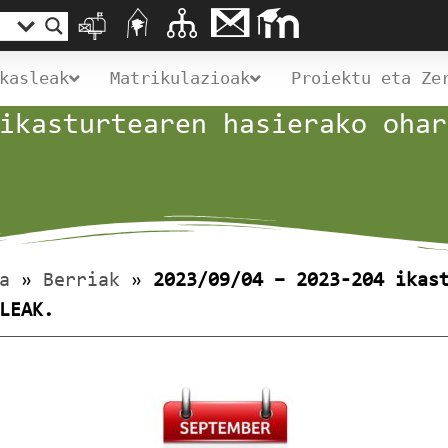
kasleak
Matrikulazioak
Proiektu eta Ze
ikasturtearen hasierako ohar
a
»
Berriak
»
2023/09/04 – 2023-204 ikas
LEAK.