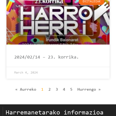
EKITALDIAK
2024/02/14 – 23. korrika.
March 4, 2024
« Aurreko
1
2
3
4
5
Hurrengo »
Harremanetarako informazioa