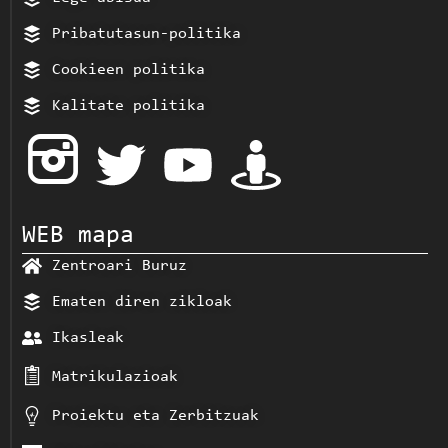
Pribatutasun-politika
Cookieen politika
Kalitate politika
WEB mapa
Zentroari Buruz
Ematen diren zikloak
Ikasleak
Matrikulazioak
Proiektu eta Zerbitzuak