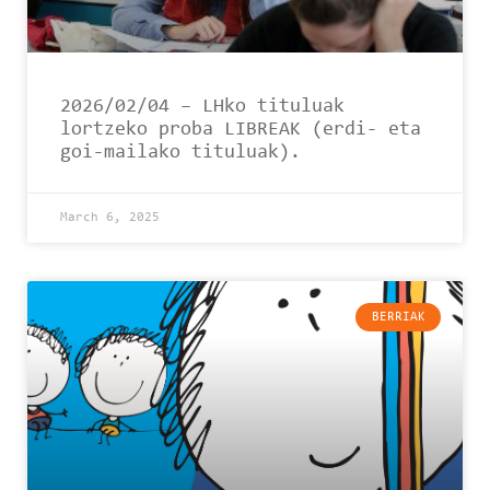
2026/02/04 – LHko tituluak
lortzeko proba LIBREAK (erdi- eta
goi-mailako tituluak).
March 6, 2025
BERRIAK