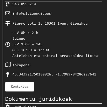
943 899 214
info@plaiaundi.eus
Pierre Loti 1, 20301 Irun, Gipuzkoa
L-V 8h a 21h
Bulego
L-V 9:00 a 14h
M-J 16:00 a 18:00
Astelehen eta ostiral arratsaldea itxita
Kokapena
43.343921750180826, -1.7989784286227641
Kontaktua
Dokumentu juridikoak
Lege abisua