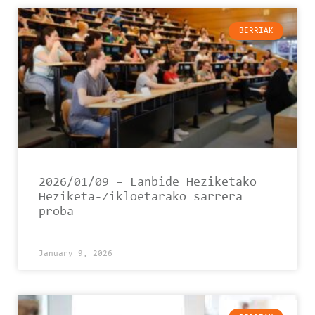
BERRIAK
2026/01/09 – Lanbide Heziketako
Heziketa-Zikloetarako sarrera
proba
January 9, 2026