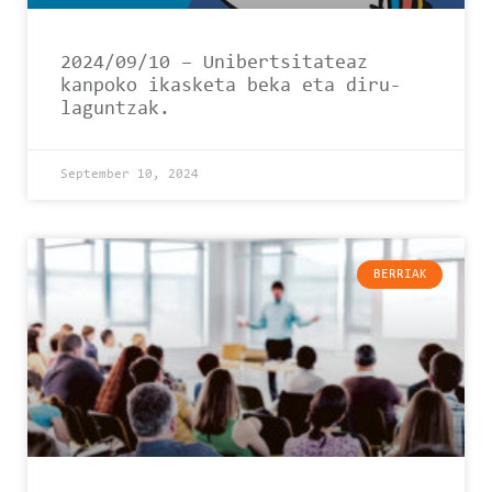
2024/09/10 – Unibertsitateaz
kanpoko ikasketa beka eta diru-
laguntzak.
September 10, 2024
BERRIAK