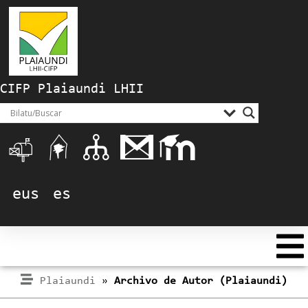
CIFP Plaiaundi LHII
eus
es
Plaiaundi
»
Archivo de Autor (Plaiaundi)