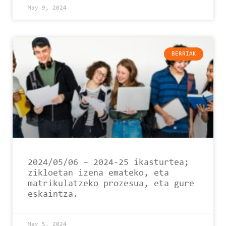
May 9, 2024
BERRIAK
2024/05/06 – 2024-25 ikasturtea;
zikloetan izena emateko, eta
matrikulatzeko prozesua, eta gure
eskaintza.
May 5, 2024